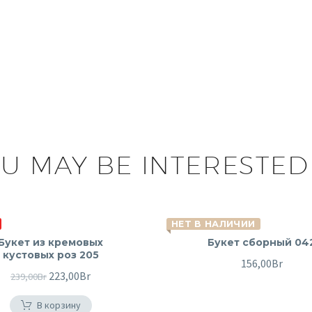
U MAY BE INTERESTED
НЕТ В НАЛИЧИИ
Букет из кремовых
Букет сборный 04
кустовых роз 205
156,00
Br
Первоначальная
223,00
Br
Текущая
239,00
Br
цена
цена:
В корзину
составляла
223,00Br.