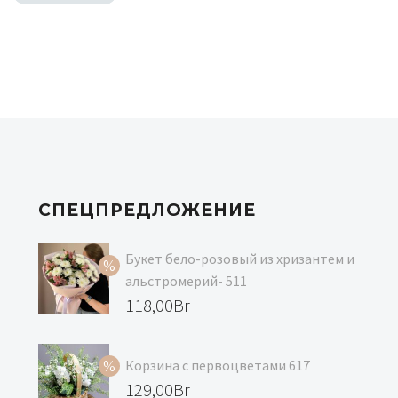
239,00Br.
СПЕЦПРЕДЛОЖЕНИЕ
Букет бело-розовый из хризантем и
альстромерий- 511
Первоначальная
118,00
Br
цена
Текущая
составляла
цена:
Корзина с первоцветами 617
129,00Br.
118,00Br.
Первоначальная
129,00
Br