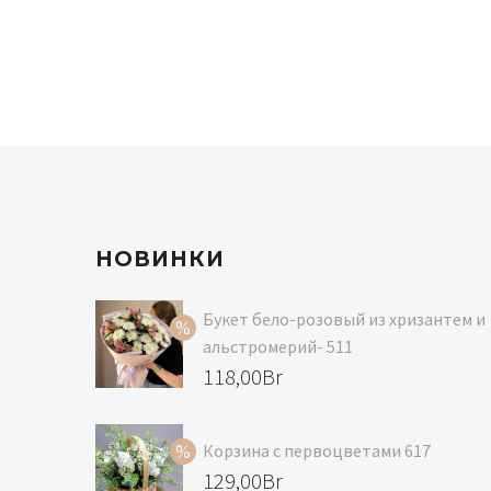
НОВИНКИ
Букет бело-розовый из хризантем и
альстромерий- 511
Первоначальная
118,00
Br
цена
Текущая
составляла
цена:
Корзина с первоцветами 617
129,00Br.
118,00Br.
Первоначальная
129,00
Br