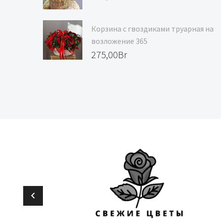
цена
Текущая
составляла
цена:
Корзина с гвоздиками труарная на
139,00Br.
129,00Br.
возложение 365
275,00
Br