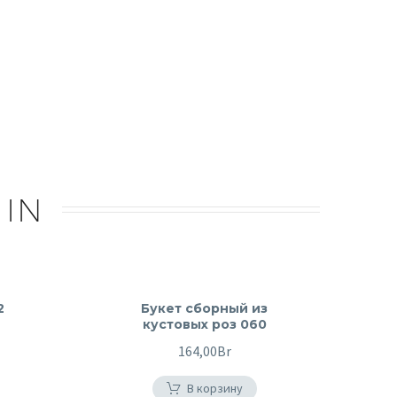
 IN
2
Букет сборный из
кустовых роз 060
164,00
Br
В корзину