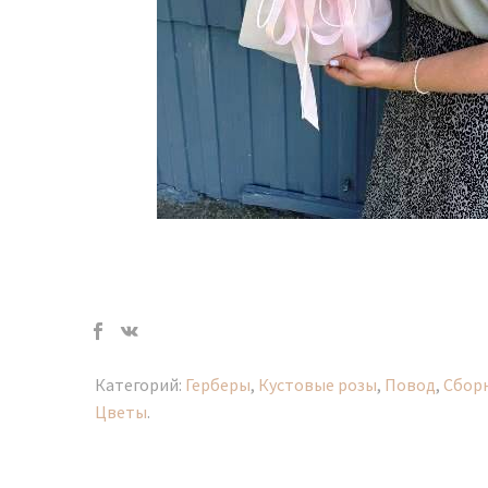
Категорий:
Герберы
,
Кустовые розы
,
Повод
,
Сбор
Цветы
.