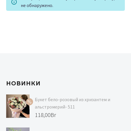
не обнаружено.
НОВИНКИ
Букет бело-розовый из хризантем и
альстромерий- 511
Первоначальная
118,00
Br
цена
Текущая