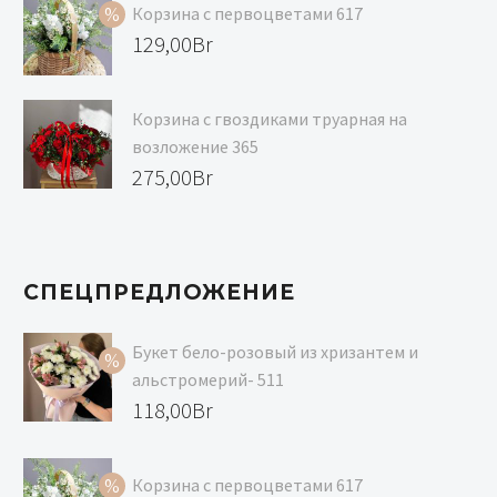
составляла
цена:
Корзина с первоцветами 617
129,00Br.
118,00Br.
Первоначальная
129,00
Br
цена
Текущая
составляла
цена:
Корзина с гвоздиками труарная на
139,00Br.
129,00Br.
возложение 365
275,00
Br
СПЕЦПРЕДЛОЖЕНИЕ
Букет бело-розовый из хризантем и
альстромерий- 511
Первоначальная
118,00
Br
цена
Текущая
составляла
цена:
Корзина с первоцветами 617