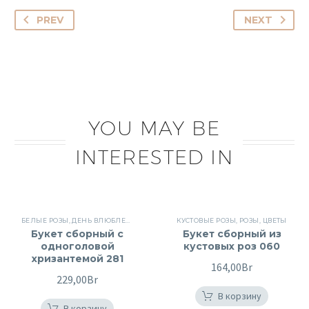
PREV
NEXT
YOU MAY BE
INTERESTED IN
БЕЛЫЕ РОЗЫ
,
ДЕНЬ ВЛЮБЛЕННЫХ
,
КУСТОВЫЕ РОЗЫ
КУСТОВЫЕ РОЗЫ
,
РОЗЫ
,
,
СБОРНЫЕ БУКЕТЫ
РОЗЫ
,
ЦВЕТЫ
,
Букет сборный с
Букет сборный из
одноголовой
кустовых роз 060
хризантемой 281
164,00
Br
229,00
Br
В корзину
В корзину