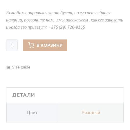
Если Вам понравился этот букет, но его нет сейчас в
наличии, позвоните нам, и мы расскажем , как его заказать
и когда его привезут: +375 (29) 726-9165
Количество
В КОРЗИНУ
товара
Букет
с
Size guide
кустовыми
розами
-
107
ДЕТАЛИ
Цвет
Розовый