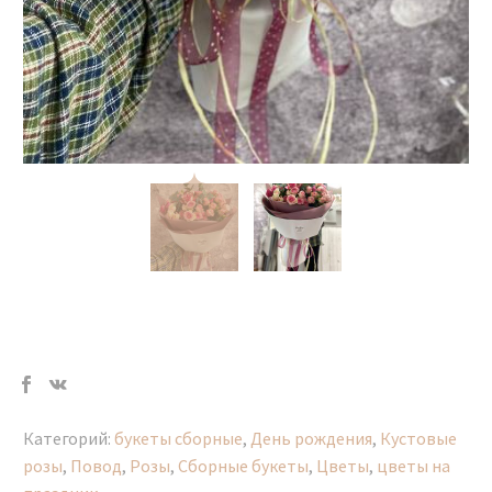
Категорий:
букеты сборные
,
День рождения
,
Кустовые
розы
,
Повод
,
Розы
,
Сборные букеты
,
Цветы
,
цветы на