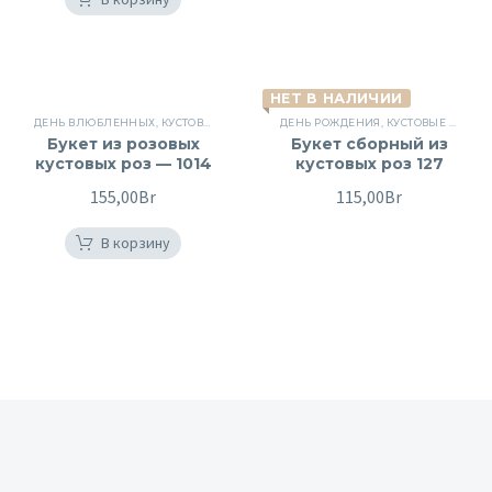
НЕТ В НАЛИЧИИ
ДЕНЬ ВЛЮБЛЕННЫХ
,
КУСТОВЫЕ РОЗЫ
,
МОНО-БУКЕТЫ
ДЕНЬ РОЖДЕНИЯ
,
РОЗЫ
,
,
КУСТОВЫЕ РОЗЫ
ЦВЕТЫ
,
Букет из розовых
Букет сборный из
кустовых роз — 1014
кустовых роз 127
155,00
Br
115,00
Br
В корзину