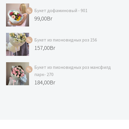
Букет дофаминовый - 901
Первоначальная
99,00
Br
цена
Текущая
составляла
цена:
Букет из пионовидных роз 156
119,00Br.
99,00Br.
Первоначальная
157,00
Br
цена
Текущая
составляла
цена:
Букет из пионовидных роз мансфилд
168,00Br.
157,00Br.
парк- 270
Первоначальная
184,00
Br
цена
Текущая
составляла
цена:
195,00Br.
184,00Br.