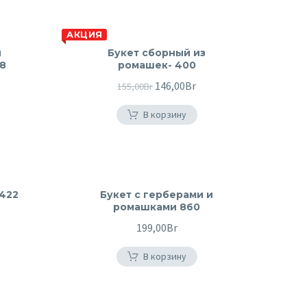
АКЦИЯ
и
Букет сборный из
18
ромашек- 400
льная
кущая
Первоначальная
146,00
Br
Текущая
155,00
Br
на:
цена
цена:
В корзину
5,00Br.
составляла
146,00Br.
155,00Br.
422
Букет с герберами и
ромашками 860
199,00
Br
В корзину