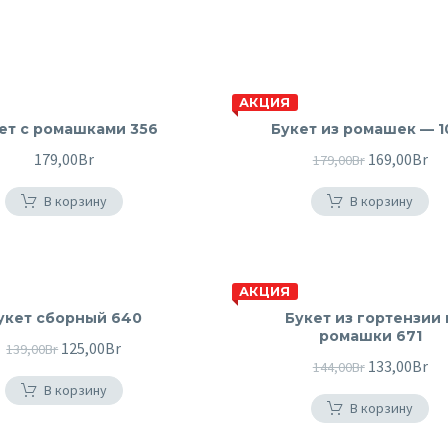
АКЦИЯ
ет c ромашками 356
Букет из ромашек — 1
179,00
Br
Первонача
169,00
Br
Те
179,00
Br
цена
це
В корзину
В корзину
составляла
16
179,00Br.
АКЦИЯ
укет сборный 640
Букет из гортензии 
ромашки 671
Первоначальная
125,00
Br
Текущая
139,00
Br
Первонача
133,00
Br
Те
144,00
Br
цена
цена:
В корзину
цена
це
составляла
125,00Br.
В корзину
составляла
13
139,00Br.
144,00Br.