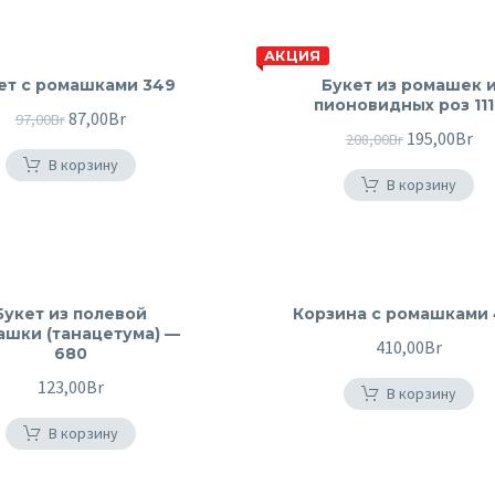
АКЦИЯ
ет с ромашками 349
Букет из ромашек 
пионовидных роз 11
Первоначальная
87,00
Br
Текущая
97,00
Br
Первонача
195,00
Br
Те
208,00
Br
цена
цена:
В корзину
цена
це
составляла
87,00Br.
В корзину
составляла
19
97,00Br.
208,00Br.
Букет из полевой
Корзина с ромашками 
ашки (танацетума) —
410,00
Br
680
123,00
Br
В корзину
В корзину