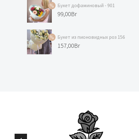
Букет дофаминовый - 901
Первоначальная
99,00
Br
цена
Текущая
составляла
цена:
Букет из пионовидных роз 156
119,00Br.
99,00Br.
Первоначальная
157,00
Br
цена
Текущая
составляла
цена:
168,00Br.
157,00Br.