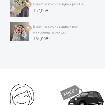
составляла
цена:
Букет из пионовидных роз 156
119,00Br.
99,00Br.
Первоначальная
157,00
Br
цена
Текущая
составляла
цена:
Букет из пионовидных роз
168,00Br.
157,00Br.
мансфилд парк- 270
Первоначальная
184,00
Br
цена
Текущая
составляла
цена:
195,00Br.
184,00Br.