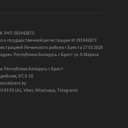
А. УНП 291942873
о о государственной регистрации № 291942873
страцией Ленинского района г.Бреста 17.03.2026
дрес: Республика Беларусь г.Брест ул. К.Маркса
а: Республика Беларусь г.Брест
дейская, 97/3-10
vetokbrest.by
93 93 93 (А1, Viber, Whatsapp, Telegram)