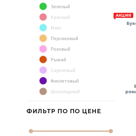
Зеленый
АКЦИЯ
Красный
Бук
Микс
Персиковый
Розовый
Рыжий
Сиреневый
Фиолетовый
Шоколадный
ром
ФИЛЬТР ПО
ПО ЦЕНЕ