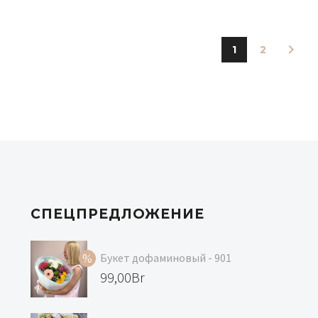
1
2
СПЕЦПРЕДЛОЖЕНИЕ
Букет дофаминовый - 901
Первоначальная
99,00
Br
цена
Текущая