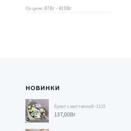
87Br - 410Br
По цене:
НОВИНКИ
Букет с маттиолой -1115
137,00
Br