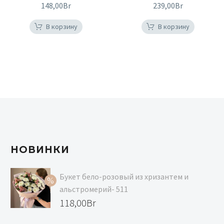
148,00
Br
239,00
Br
В корзину
В корзину
НОВИНКИ
Букет бело-розовый из хризантем и
альстромерий- 511
Первоначальная
118,00
Br
цена
Текущая