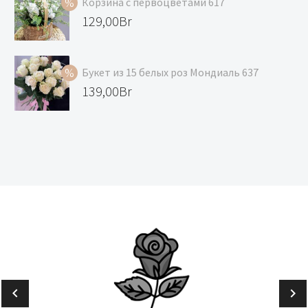
Корзина с первоцветами 617
129,00Br.
118,00Br.
Первоначальная
129,00
Br
цена
Текущая
составляла
цена:
Букет из 15 белых роз Мондиаль 637
139,00Br.
129,00Br.
Первоначальная
139,00
Br
цена
Текущая
составляла
цена:
147,00Br.
139,00Br.