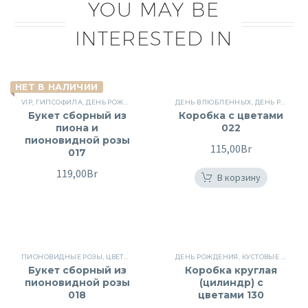
YOU MAY BE
INTERESTED IN
НЕТ В НАЛИЧИИ
VIP
,
ГИПСОФИЛА
,
ДЕНЬ РОЖДЕНИЯ
,
ПИОНОВИДНЫЕ РОЗЫ
ДЕНЬ ВЛЮБЛЕННЫХ
,
ПИОНЫ
,
ДЕНЬ РОЖДЕНИЯ
,
СБОРНЫЕ 
Букет сборный из
Коробка с цветами
пиона и
022
пионовидной розы
115,00
Br
017
119,00
Br
В корзину
ПИОНОВИДНЫЕ РОЗЫ
,
ЦВЕТЫ ДЛЯ ЖЕНЩИН
ДЕНЬ РОЖДЕНИЯ
,
КУСТОВЫЕ РОЗЫ
,
Букет сборный из
Коробка круглая
пионовидной розы
(цилиндр) с
018
цветами 130