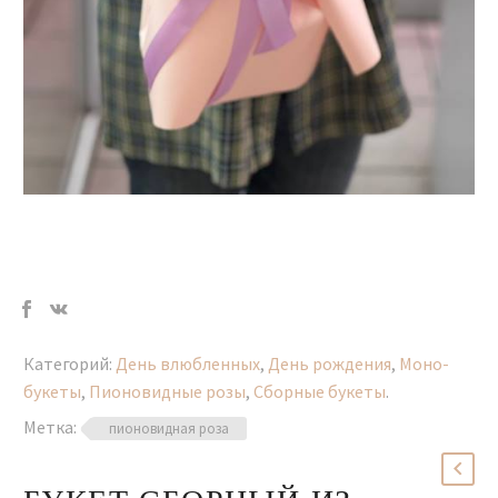
Категорий:
День влюбленных
,
День рождения
,
Моно-
букеты
,
Пионовидные розы
,
Сборные букеты
.
Метка:
пионовидная роза