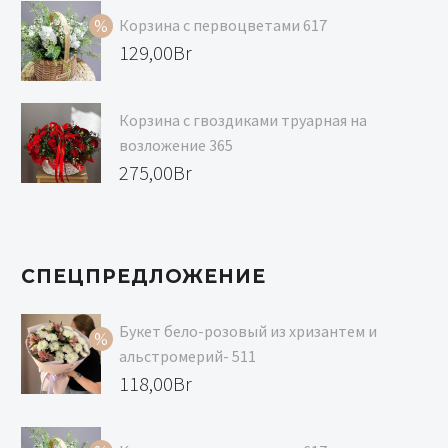
составляла
цена:
Корзина с первоцветами 617
129,00Br.
118,00Br.
Первоначальная
129,00
Br
цена
Текущая
составляла
цена:
Корзина с гвоздиками труарная на
139,00Br.
129,00Br.
возложение 365
275,00
Br
СПЕЦПРЕДЛОЖЕНИЕ
Букет бело-розовый из хризантем и
альстромерий- 511
Первоначальная
118,00
Br
цена
Текущая
составляла
цена: