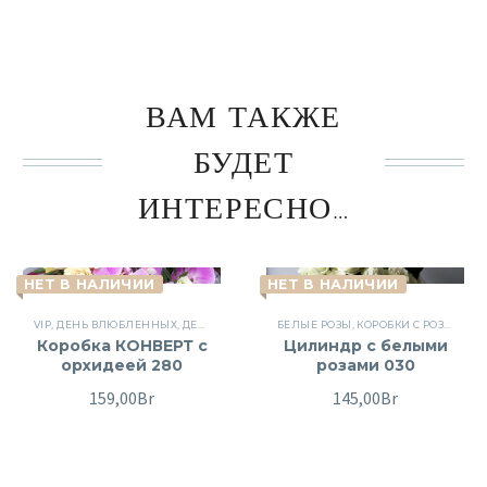
ВАМ ТАКЖЕ
БУДЕТ
ИНТЕРЕСНО…
НЕТ В НАЛИЧИИ
НЕТ В НАЛИЧИИ
VIP
,
ДЕНЬ ВЛЮБЛЕННЫХ
,
ДЕНЬ РОЖДЕНИЯ
БЕЛЫЕ РОЗЫ
,
КОНВЕРТЫ
,
,
МУЖЧИНЕ
КОРОБКИ С РОЗАМИ
,
ОРХИДЕИ
,
,
П
Коробка КОНВЕРТ с
Цилиндр с белыми
орхидеей 280
розами 030
159,00
Br
145,00
Br