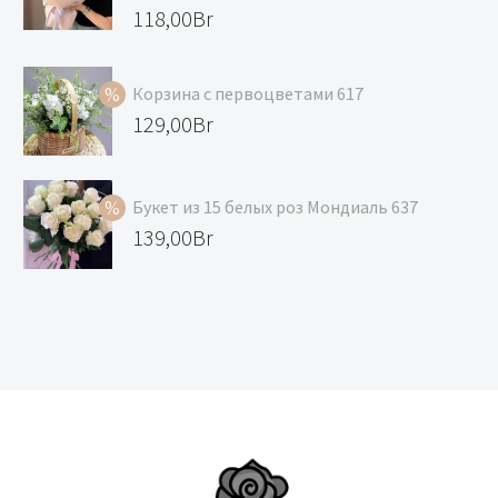
Первоначальная
118,00
Br
цена
Текущая
составляла
цена:
Корзина с первоцветами 617
129,00Br.
118,00Br.
Первоначальная
129,00
Br
цена
Текущая
составляла
цена:
Букет из 15 белых роз Мондиаль 637
139,00Br.
129,00Br.
Первоначальная
139,00
Br
цена
Текущая
составляла
цена:
147,00Br.
139,00Br.