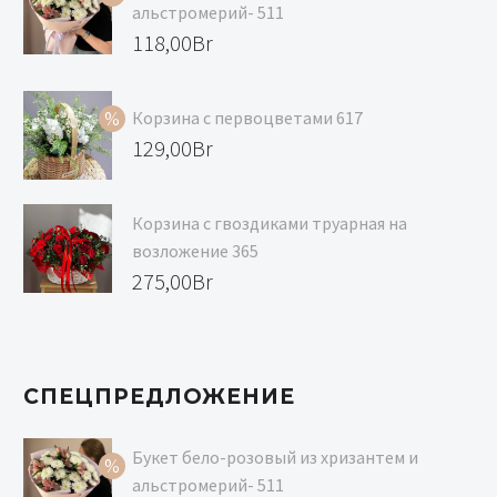
альстромерий- 511
Первоначальная
118,00
Br
цена
Текущая
составляла
цена:
Корзина с первоцветами 617
129,00Br.
118,00Br.
Первоначальная
129,00
Br
цена
Текущая
составляла
цена:
Корзина с гвоздиками труарная на
139,00Br.
129,00Br.
возложение 365
275,00
Br
СПЕЦПРЕДЛОЖЕНИЕ
Букет бело-розовый из хризантем и
альстромерий- 511