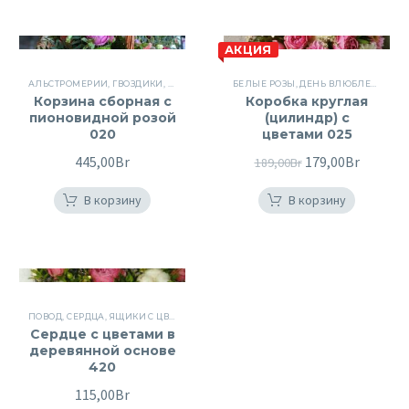
АКЦИЯ
АЛЬСТРОМЕРИИ
,
ГВОЗДИКИ
,
КОРЗИНЫ
,
КОРЗИНЫ
БЕЛЫЕ РОЗЫ
,
КОРЗИНЫ С ЦВЕТАМИ
,
ДЕНЬ ВЛЮБЛЕННЫХ
,
ЦВЕТ
,
Корзина сборная с
Коробка круглая
пионовидной розой
(цилиндр) с
020
цветами 025
445,00
Br
Первоначальна
179,00
Br
Текуща
189,00
Br
цена
цена:
В корзину
В корзину
составляла
179,00B
189,00Br.
ПОВОД
,
СЕРДЦА
,
ЯЩИКИ С ЦВЕТАМИ
Сердце с цветами в
деревянной основе
420
115,00
Br