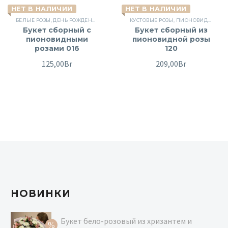
НЕТ В НАЛИЧИИ
НЕТ В НАЛИЧИИ
БЕЛЫЕ РОЗЫ
,
ДЕНЬ РОЖДЕНИЯ
,
КУСТОВЫЕ РОЗЫ
КУСТОВЫЕ РОЗЫ
,
ПОВОД
,
РОЗЫ
,
ПИОНОВИДНЫЕ РОЗЫ
,
СБОРНЫЕ БУК
Букет сборный с
Букет сборный из
пионовидными
пионовидной розы
розами 016
120
125,00
Br
209,00
Br
НОВИНКИ
Букет бело-розовый из хризантем и