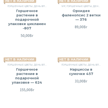
НЕТ В НАЛИЧИИ
НЕТ В НАЛИЧИИ
ГОРШЕЧНЫЕ ЦВЕТЫ
,
ДЕНЬ ВЛЮБЛЕННЫХ
,
VIP
ЦВЕТЫ В ГОРШКАХ
,
ГОРШЕЧНЫЕ ЦВЕТЫ
,
ЦВЕТЫ НА ПРАЗ
,
ДЕНЬ ВЛЮБЛЕННЫХ
Горшечное
Орхидея
растение в
фаленопсис 2 ветки
подарочной
— 376
упаковке цикламен
89,00
Br
-807
50,00
Br
НЕТ В НАЛИЧИИ
НЕТ В НАЛИЧИИ
ГОРШЕЧНЫЕ ЦВЕТЫ
,
ДЕНЬ ВЛЮБЛЕННЫХ
,
ГОРШЕЧНЫЕ ЦВЕТЫ
ЦВЕТЫ В ГОРШКАХ
,
ЦВЕТЫ ДЛЯ ЖЕ
,
ДЕНЬ ВЛЮБЛЕННЫХ
Горшечное
Нарциссы в
растение в
сумочке 457
подарочной
33,00
Br
упаковке — 624
155,00
Br