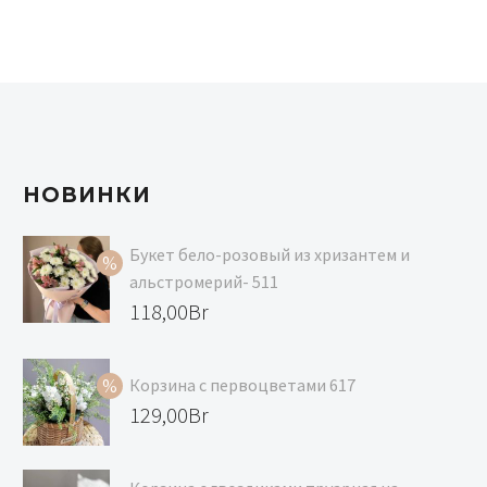
НОВИНКИ
Букет бело-розовый из хризантем и
альстромерий- 511
Первоначальная
118,00
Br
цена
Текущая
составляла
цена:
Корзина с первоцветами 617
129,00Br.
118,00Br.
Первоначальная
129,00
Br
цена
Текущая
составляла
цена: