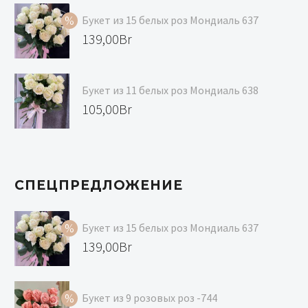
Букет из 15 белых роз Мондиаль 637
Первоначальная
139,00
Br
цена
Текущая
составляла
цена:
Букет из 11 белых роз Мондиаль 638
147,00Br.
139,00Br.
105,00
Br
СПЕЦПРЕДЛОЖЕНИЕ
Букет из 15 белых роз Мондиаль 637
Первоначальная
139,00
Br
цена
Текущая
составляла
цена:
Букет из 9 розовых роз -744