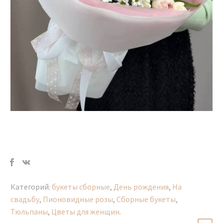
Категорий:
букеты сборные
,
День рождения
,
На
свадьбу
,
Пионовидные розы
,
Сборные букеты
,
Тюльпаны
,
Цветы для женщин
.