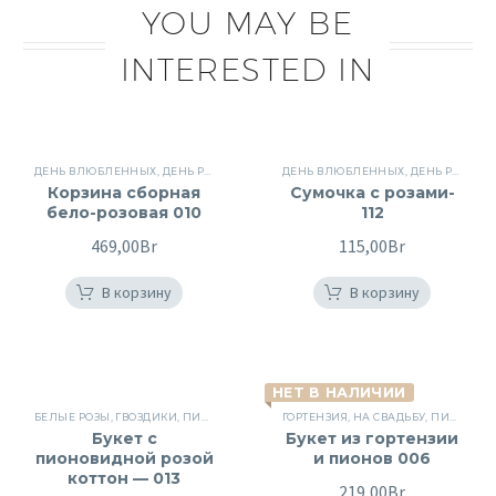
YOU MAY BE
INTERESTED IN
ДЕНЬ ВЛЮБЛЕННЫХ
,
ДЕНЬ РОЖДЕНИЯ
,
КОРЗИНЫ
ДЕНЬ ВЛЮБЛЕННЫХ
,
КОРЗИНЫ
,
КОРЗИНЫ С ЦВЕ
,
ДЕНЬ РОЖДЕНИЯ
Корзина сборная
Сумочка с розами-
бело-розовая 010
112
469,00
Br
115,00
Br
В корзину
В корзину
НЕТ В НАЛИЧИИ
БЕЛЫЕ РОЗЫ
,
ГВОЗДИКИ
,
ПИОНОВИДНЫЕ РОЗЫ
ГОРТЕНЗИЯ
,
СБОРНЫЕ БУКЕТЫ
,
НА СВАДЬБУ
,
,
ЦВЕТЫ
ПИОНОВИДНЫЕ РОЗЫ
Букет c
Букет из гортензии
пионовидной розой
и пионов 006
коттон — 013
219,00
Br