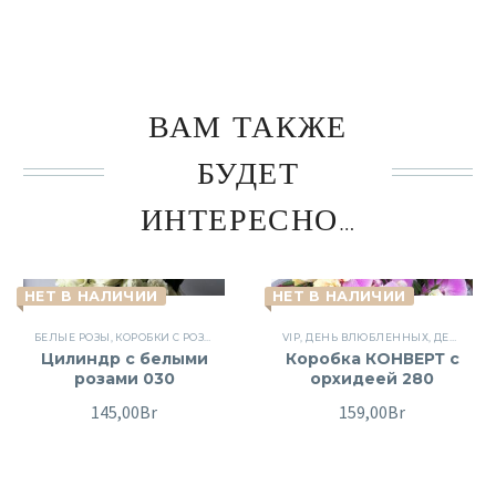
ВАМ ТАКЖЕ
БУДЕТ
ИНТЕРЕСНО…
НЕТ В НАЛИЧИИ
НЕТ В НАЛИЧИИ
БЕЛЫЕ РОЗЫ
,
КОРОБКИ С РОЗАМИ
,
ПИОНОВИДНЫЕ РОЗЫ
VIP
,
ДЕНЬ ВЛЮБЛЕННЫХ
,
РОЗЫ
,
ЦВЕТЫ
,
ДЕНЬ РОЖДЕНИЯ
,
ЦВЕТЫ
Цилиндр с белыми
Коробка КОНВЕРТ с
розами 030
орхидеей 280
145,00
Br
159,00
Br