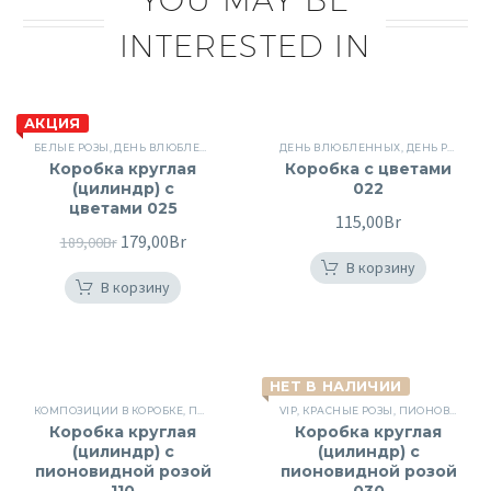
INTERESTED IN
АКЦИЯ
БЕЛЫЕ РОЗЫ
,
ДЕНЬ ВЛЮБЛЕННЫХ
,
ДЕНЬ РОЖДЕНИЯ
ДЕНЬ ВЛЮБЛЕННЫХ
,
ПИОНОВИДНЫЕ РОЗЫ
,
ДЕНЬ РОЖДЕНИЯ
,
Ц
Коробка круглая
Коробка с цветами
(цилиндр) с
022
цветами 025
115,00
Br
Первоначальная
179,00
Br
Текущая
189,00
Br
цена
цена:
В корзину
В корзину
составляла
179,00Br.
189,00Br.
НЕТ В НАЛИЧИИ
КОМПОЗИЦИИ В КОРОБКЕ
,
ПИОНОВИДНЫЕ РОЗЫ
VIP
,
КРАСНЫЕ РОЗЫ
,
ШЛЯПНЫЕ
,
ПИОНОВИДНЫЕ РОЗЫ
Коробка круглая
Коробка круглая
(цилиндр) с
(цилиндр) с
пионовидной розой
пионовидной розой
110
030