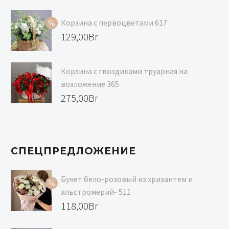
цена
Текущая
составляла
цена:
Корзина с первоцветами 617
129,00Br.
118,00Br.
Первоначальная
129,00
Br
цена
Текущая
составляла
цена:
Корзина с гвоздиками труарная на
139,00Br.
129,00Br.
возложение 365
275,00
Br
СПЕЦПРЕДЛОЖЕНИЕ
Букет бело-розовый из хризантем и
альстромерий- 511
Первоначальная
118,00
Br
цена
Текущая