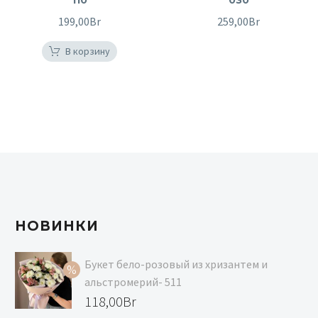
199,00
Br
259,00
Br
В корзину
НОВИНКИ
Букет бело-розовый из хризантем и
альстромерий- 511
Первоначальная
118,00
Br