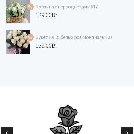
составляла
цена:
Корзина с первоцветами 617
129,00Br.
118,00Br.
Первоначальная
129,00
Br
цена
Текущая
составляла
цена:
Букет из 15 белых роз Мондиаль 637
139,00Br.
129,00Br.
Первоначальная
139,00
Br
цена
Текущая
составляла
цена:
147,00Br.
139,00Br.