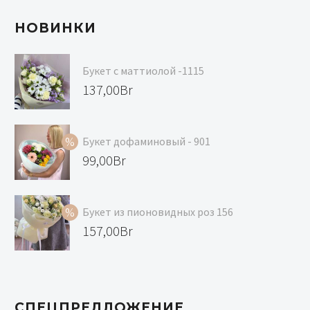
НОВИНКИ
Букет с маттиолой -1115
137,00
Br
Букет дофаминовый - 901
Первоначальная
99,00
Br
цена
Текущая
составляла
цена:
Букет из пионовидных роз 156
119,00Br.
99,00Br.
Первоначальная
157,00
Br
цена
Текущая
составляла
цена:
168,00Br.
157,00Br.
СПЕЦПРЕДЛОЖЕНИЕ