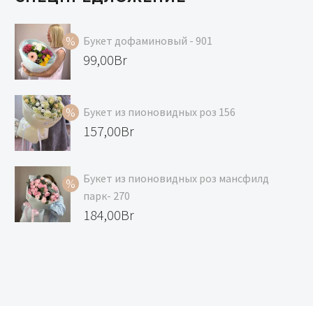
Букет дофаминовый - 901
Первоначальная
99,00
Br
цена
Текущая
составляла
цена:
Букет из пионовидных роз 156
119,00Br.
99,00Br.
Первоначальная
157,00
Br
цена
Текущая
составляла
цена:
Букет из пионовидных роз мансфилд
168,00Br.
157,00Br.
парк- 270
Первоначальная
184,00
Br
цена
Текущая
составляла
цена:
195,00Br.
184,00Br.