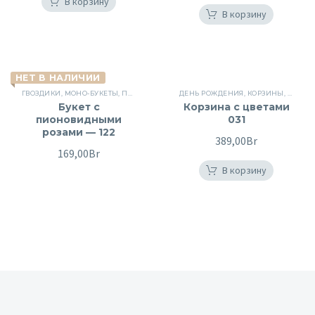
В корзину
В корзину
НЕТ В НАЛИЧИИ
ГВОЗДИКИ
,
МОНО-БУКЕТЫ
,
ПИОНОВИДНЫЕ РОЗЫ
ДЕНЬ РОЖДЕНИЯ
,
СБОРНЫЕ БУКЕТЫ
,
КОРЗИНЫ
,
ЦВЕТЫ
,
КОРЗИ
Букет с
Корзина с цветами
пионовидными
031
розами — 122
389,00
Br
169,00
Br
В корзину