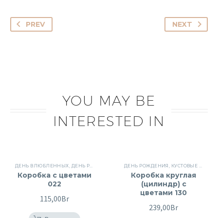
PREV
NEXT
YOU MAY BE
INTERESTED IN
ДЕНЬ ВЛЮБЛЕННЫХ
,
ДЕНЬ РОЖДЕНИЯ
,
КОМПОЗИЦИИ В КОРОБКЕ
ДЕНЬ РОЖДЕНИЯ
,
КУСТОВЫЕ РОЗЫ
,
ЛИНЕЙКА
,
,
Коробка с цветами
Коробка круглая
022
(цилиндр) с
цветами 130
115,00
Br
239,00
Br