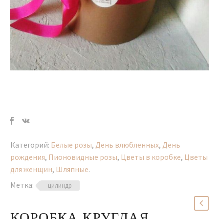
Категорий:
Белые розы
,
День влюбленных
,
День
рождения
,
Пионовидные розы
,
Цветы в коробке
,
Цветы
для женщин
,
Шляпные
.
Метка:
цилиндр
КОРОБКА КРУГЛАЯ