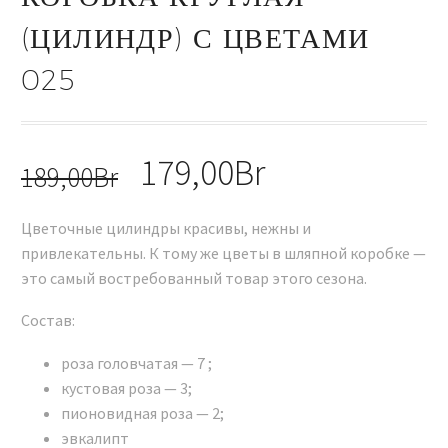
(ЦИЛИНДР) С ЦВЕТАМИ
025
Первоначальная
179,00
Br
Текущая
189,00
Br
цена
цена:
Цветочные цилиндры красивы, нежны и
составляла
179,00Br.
привлекательны. К тому же цветы в шляпной коробке —
189,00Br.
это самый востребованный товар этого сезона.
Состав:
роза головчатая — 7 ;
кустовая роза — 3;
пионовидная роза — 2;
эвкалипт