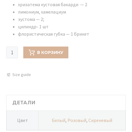
хризатема кустовая бакарди — 2
лимониум, хамелациум
эустома — 2;
цилиндр- 1 шт
флористическая губка — 1 брикет
Количество
В КОРЗИНУ
товара
Коробка
круглая
Size guide
(цилиндр)
с
цветами
025
ДЕТАЛИ
Цвет
Белый
,
Розовый
,
Сиреневый