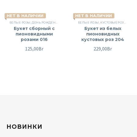
НЕТ В НАЛИЧИИ
НЕТ В НАЛИЧИИ
БЕЛЫЕ РОЗЫ
,
ДЕНЬ РОЖДЕНИЯ
,
КУСТОВЫЕ РОЗЫ
БЕЛЫЕ РОЗЫ
,
ПОВОД
,
КУСТОВЫЕ РОЗЫ
,
РОЗЫ
,
СБОРНЫЕ БУК
,
ПИО
Букет сборный с
Букет из белых
пионовидными
пионовидных
розами 016
кустовых роз 204
125,00
Br
229,00
Br
НОВИНКИ