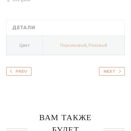
кремовых
кустовых
роз
205
ДЕТАЛИ
Цвет
Персиковый
,
Розовый
PREV
NEXT
ВАМ ТАКЖЕ
БУДЕТ