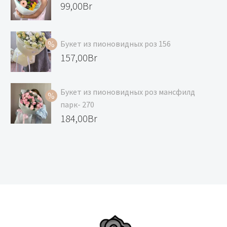
Первоначальная
99,00
Br
цена
Текущая
составляла
цена:
Букет из пионовидных роз 156
119,00Br.
99,00Br.
Первоначальная
157,00
Br
цена
Текущая
составляла
цена:
Букет из пионовидных роз мансфилд
168,00Br.
157,00Br.
парк- 270
Первоначальная
184,00
Br
цена
Текущая
составляла
цена:
195,00Br.
184,00Br.