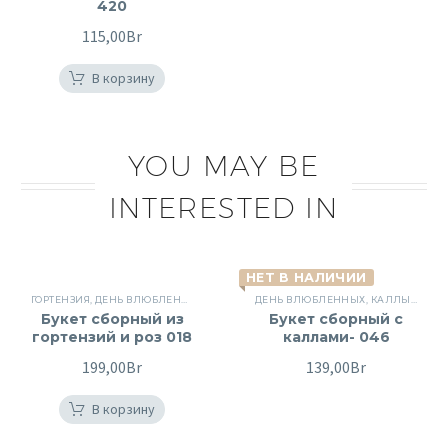
420
115,00
Br
В корзину
YOU MAY BE
INTERESTED IN
НЕТ В НАЛИЧИИ
ГОРТЕНЗИЯ
,
ДЕНЬ ВЛЮБЛЕННЫХ
,
КУСТОВЫЕ РОЗЫ
ДЕНЬ ВЛЮБЛЕННЫХ
,
ПОВОД
,
РОЗЫ
,
КАЛЛЫ
,
СБОРНЫЕ БУ
,
КУСТ
Букет сборный из
Букет сборный с
гортензий и роз 018
каллами- 046
199,00
Br
139,00
Br
В корзину