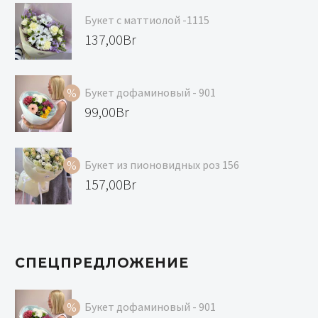
Букет с маттиолой -1115
137,00
Br
Букет дофаминовый - 901
Первоначальная
99,00
Br
цена
Текущая
составляла
цена:
Букет из пионовидных роз 156
119,00Br.
99,00Br.
Первоначальная
157,00
Br
цена
Текущая
составляла
цена:
168,00Br.
157,00Br.
СПЕЦПРЕДЛОЖЕНИЕ
Букет дофаминовый - 901