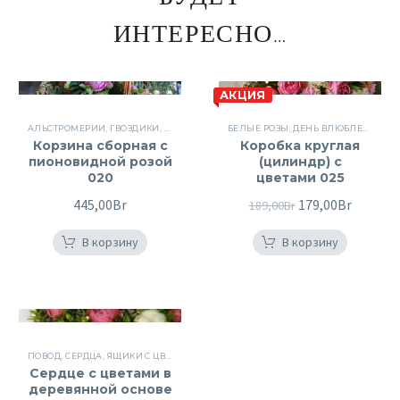
ИНТЕРЕСНО…
АКЦИЯ
АЛЬСТРОМЕРИИ
,
ГВОЗДИКИ
,
КОРЗИНЫ
,
КОРЗИНЫ
БЕЛЫЕ РОЗЫ
,
КОРЗИНЫ С ЦВЕТАМИ
,
ДЕНЬ ВЛЮБЛЕННЫХ
,
ЦВЕТ
,
Корзина сборная с
Коробка круглая
пионовидной розой
(цилиндр) с
020
цветами 025
445,00
Br
Первоначальна
179,00
Br
Текуща
189,00
Br
цена
цена:
В корзину
В корзину
составляла
179,00B
189,00Br.
ПОВОД
,
СЕРДЦА
,
ЯЩИКИ С ЦВЕТАМИ
Сердце с цветами в
деревянной основе