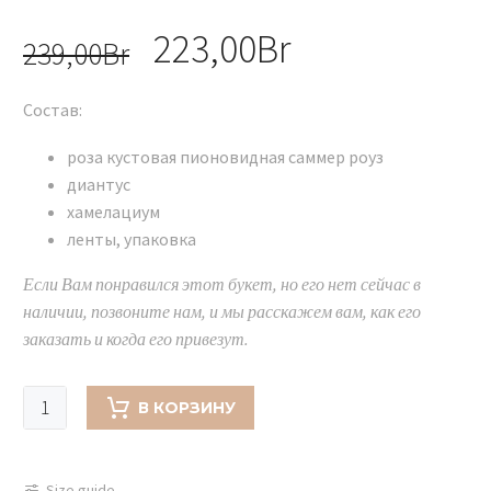
Первоначальная
223,00
Br
Текущая
239,00
Br
цена
цена:
Состав:
составляла
223,00Br.
239,00Br.
роза кустовая пионовидная саммер роуз
диантус
хамелациум
ленты, упаковка
Если Вам понравился этот букет, но его нет сейчас в
наличии, позвоните нам, и мы расскажем вам, как его
заказать и когда его привезут.
Количество
В КОРЗИНУ
товара
Букет
из
Size guide