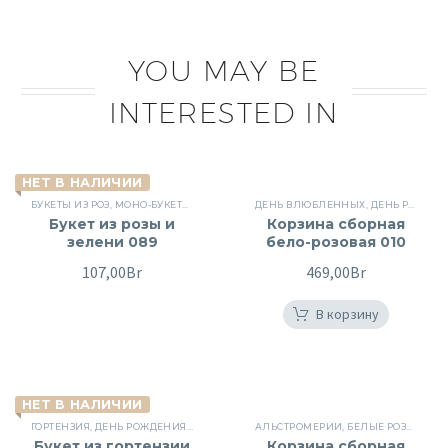
189,00Br.
YOU MAY BE
INTERESTED IN
НЕТ В НАЛИЧИИ
БУКЕТЫ ИЗ РОЗ
,
МОНО-БУКЕТЫ
,
ПОВОД
,
РОЗЫ
ДЕНЬ ВЛЮБЛЕННЫХ
,
СБОРНЫЕ БУКЕТЫ
,
,
ДЕНЬ РОЖДЕНИЯ
ЦВЕТЫ
Букет из розы и
Корзина сборная
зелени 089
бело-розовая 010
107,00
Br
469,00
Br
В корзину
НЕТ В НАЛИЧИИ
ГОРТЕНЗИЯ
,
ДЕНЬ РОЖДЕНИЯ
,
ПИОНОВИДНЫЕ РОЗЫ
АЛЬСТРОМЕРИИ
,
ПОВОД
,
БЕЛЫЕ РОЗЫ
,
РОЗЫ
,
СБОРНЫЕ 
,
ГВО
Букет из гортензии
Корзина сборная