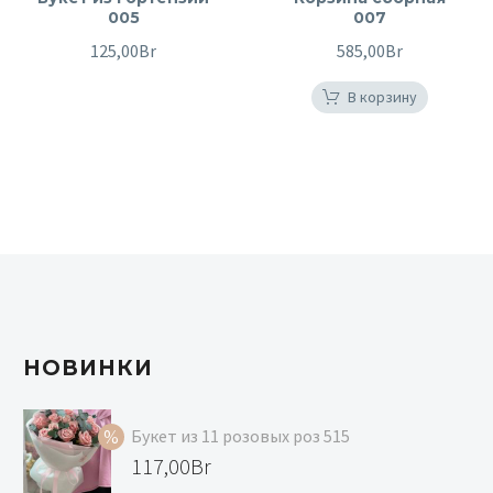
005
007
125,00
Br
585,00
Br
В корзину
НОВИНКИ
Букет из 11 розовых роз 515
Первоначальная
117,00
Br