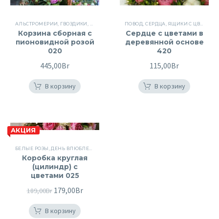
АЛЬСТРОМЕРИИ
,
ГВОЗДИКИ
,
КОРЗИНЫ
,
КОРЗИНЫ
ПОВОД
,
,
СЕРДЦА
КОРЗИНЫ С ЦВЕТАМИ
,
ЯЩИКИ С ЦВЕТАМИ
,
ЦВЕТ
Корзина сборная с
Сердце с цветами в
пионовидной розой
деревянной основе
020
420
445,00
Br
115,00
Br
В корзину
В корзину
АКЦИЯ
БЕЛЫЕ РОЗЫ
,
ДЕНЬ ВЛЮБЛЕННЫХ
,
ДЕНЬ РОЖДЕНИЯ
,
ПИОНОВИДНЫЕ РОЗЫ
,
Ц
Коробка круглая
(цилиндр) с
цветами 025
Первоначальная
179,00
Br
Текущая
189,00
Br
цена
цена:
В корзину
составляла
179,00Br.