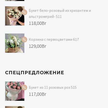
цена
Текущая
составляла
цена:
Букет бело-розовый из хризантем и
133,00Br.
117,00Br.
альстромерий- 511
Первоначальная
118,00
Br
цена
Текущая
составляла
цена:
Корзина с первоцветами 617
129,00Br.
118,00Br.
Первоначальная
129,00
Br
цена
Текущая
составляла
цена:
139,00Br.
129,00Br.
СПЕЦПРЕДЛОЖЕНИЕ
Букет из 11 розовых роз 515
Первоначальная
117,00
Br
цена
Текущая