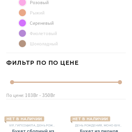
Розовый
Рыжий
Сиреневый
Фиолетовый
Шоколадный
ФИЛЬТР ПО
ПО ЦЕНЕ
103Br - 350Br
По цене:
НЕТ В НАЛИЧИИ
НЕТ В НАЛИЧИИ
VIP
,
ГИПСОФИЛА
,
ДЕНЬ РОЖДЕНИЯ
,
ПИОНОВИДНЫЕ РОЗЫ
ДЕНЬ РОЖДЕНИЯ
,
ПИОНЫ
,
МОНО-БУКЕТЫ
,
СБОРНЫЕ 
,
НА
Букет сборный из
Букет из пионов