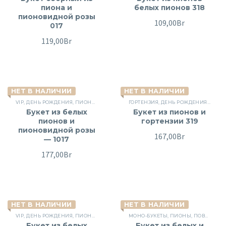
пиона и
белых пионов 318
пионовидной розы
109,00
Br
017
119,00
Br
НЕТ В НАЛИЧИИ
НЕТ В НАЛИЧИИ
VIP
,
ДЕНЬ РОЖДЕНИЯ
,
ПИОНОВИДНЫЕ РОЗЫ
ГОРТЕНЗИЯ
,
ПИОНЫ
,
,
ДЕНЬ РОЖДЕНИЯ
СБОРНЫЕ БУКЕТЫ
,
,
НА С
ЦВЕТ
Букет из белых
Букет из пионов и
пионов и
гортензии 319
пионовидной розы
167,00
Br
— 1017
177,00
Br
НЕТ В НАЛИЧИИ
НЕТ В НАЛИЧИИ
VIP
,
ДЕНЬ РОЖДЕНИЯ
,
ПИОНОВИДНЫЕ РОЗЫ
МОНО-БУКЕТЫ
,
ПИОНЫ
,
СБОРНЫЕ БУКЕТЫ
,
ПИОНЫ
,
ПОВОД
,
ЦВЕТ
,
СБО
Букет из белых
Букет из белых и