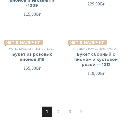
пионов и эвкалипта
229,00
Br
-1009
115,00
Br
НЕТ В НАЛИЧИИ
НЕТ В НАЛИЧИИ
МОНО-БУКЕТЫ
,
ПИОНЫ
,
ПОВОД
,
СБОРНЫЕ БУКЕТЫ
VIP
,
ДЕНЬ РОЖДЕНИЯ
,
ЦВЕТЫ
,
ЦВЕТЫ НА ПРАЗДН
,
КУСТОВЫЕ РОЗЫ
Букет из розовых
Букет сборный с
пионов 316
пионом и кустовой
розой — 1012
155,00
Br
119,00
Br
1
2
3