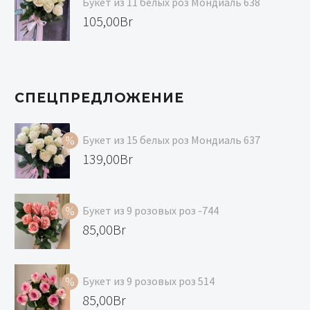
Букет из 11 белых роз Мондиаль 638
147,00Br.
139,00Br.
105,00
Br
СПЕЦПРЕДЛОЖЕНИЕ
Букет из 15 белых роз Мондиаль 637
Первоначальная
139,00
Br
цена
Текущая
составляла
цена:
Букет из 9 розовых роз -744
147,00Br.
139,00Br.
Первоначальная
85,00
Br
цена
Текущая
составляла
цена:
Букет из 9 розовых роз 514
99,00Br.
85,00Br.
Первоначальная
85,00
Br