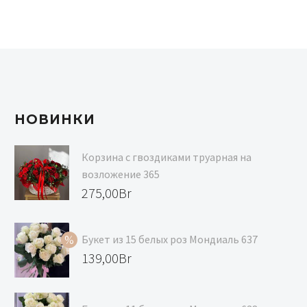
НОВИНКИ
Корзина с гвоздиками труарная на
возложение 365
275,00
Br
Букет из 15 белых роз Мондиаль 637
Первоначальная
139,00
Br
цена
Текущая
составляла
цена: