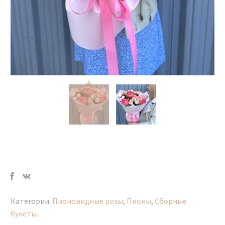
Категории:
Пионовидные розы
,
Пионы
,
Сборные
букеты
.