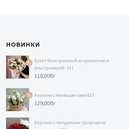
НОВИНКИ
Букет бело-розовый из хризантем и
альстромерий- 511
Первоначальная
118,00
Br
цена
Текущая
составляла
цена:
Корзина с первоцветами 617
129,00Br.
118,00Br.
Первоначальная
129,00
Br
цена
Текущая
составляла
цена:
Корзина с гвоздиками труарная на
139,00Br.
129,00Br.