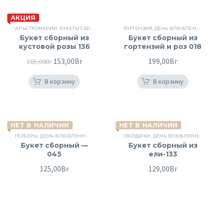
АКЦИЯ
АЛЬСТРОМЕРИИ
,
БУКЕТЫ СБОРНЫЕ
,
ДЕНЬ ВЛЮБЛЕННЫХ
ГОРТЕНЗИЯ
,
ДЕНЬ ВЛЮБЛЕННЫХ
,
КУСТОВЫЕ РОЗЫ
,
ЛИ
,
КУ
Букет сборный из
Букет сборный из
кустовой розы 136
гортензий и роз 018
Первоначальная
153,00
Br
Текущая
199,00
Br
165,00
Br
цена
цена:
В корзину
В корзину
составляла
153,00Br.
165,00Br.
НЕТ В НАЛИЧИИ
НЕТ В НАЛИЧИИ
ГЕРБЕРЫ
,
ДЕНЬ ВЛЮБЛЕННЫХ
,
ЛИНЕЙКА
,
ГВОЗДИКИ
ПОВОД
,
СБОРНЫЕ БУКЕТЫ
,
ДЕНЬ ВЛЮБЛЕННЫХ
,
ЦВЕТЫ
,
ЕЛ
Букет сборный —
Букет сборный из
045
ели-133
125,00
Br
129,00
Br