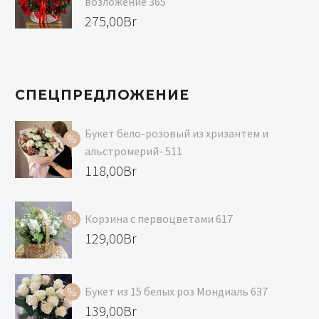
возложение 365
275,00
Br
СПЕЦПРЕДЛОЖЕНИЕ
Букет бело-розовый из хризантем и
альстромерий- 511
Первоначальная
118,00
Br
цена
Текущая
составляла
цена:
Корзина с первоцветами 617
129,00Br.
118,00Br.
Первоначальная
129,00
Br
цена
Текущая
составляла
цена:
Букет из 15 белых роз Мондиаль 637
139,00Br.
129,00Br.
Первоначальная
139,00
Br