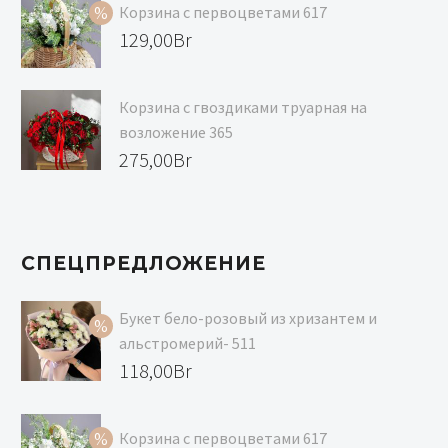
составляла
цена:
Корзина с первоцветами 617
129,00Br.
118,00Br.
Первоначальная
129,00
Br
цена
Текущая
составляла
цена:
Корзина с гвоздиками труарная на
139,00Br.
129,00Br.
возложение 365
275,00
Br
СПЕЦПРЕДЛОЖЕНИЕ
Букет бело-розовый из хризантем и
альстромерий- 511
Первоначальная
118,00
Br
цена
Текущая
составляла
цена:
Корзина с первоцветами 617