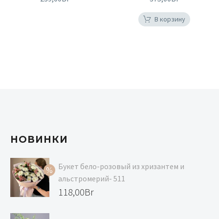
В корзину
НОВИНКИ
Букет бело-розовый из хризантем и
альстромерий- 511
Первоначальная
118,00
Br
цена
Текущая