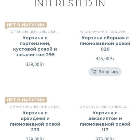
INTERESTED IN
НЕТ В НАЛИЧИИ
ГОРТЕНЗИЯ
,
ДЕНЬ ВЛЮБЛЕННЫХ
,
КОРЗИНЫ
АЛЬСТРОМЕРИИ
,
КОРЗИНЫ
,
КОРЗИНЫ С ЦВЕТАМИ
,
ГВОЗДИКИ
,
КОРЗИ
,
Корзина с
Корзина сборная с
гортензией,
пионовидной розой
кустовой розой и
020
эвкалиптом 295
445,00
Br
329,00
Br
В корзину
НЕТ В НАЛИЧИИ
VIP
,
КОРЗИНЫ
,
КОРЗИНЫ С ЦВЕТАМИ
,
ОРХИДЕИ
VIP
,
ДЕНЬ ВЛЮБЛЕННЫХ
,
ПИОНОВИДНЫЕ РОЗЫ
,
ДЕНЬ РОЖДЕНИЯ
,
ПОВОД
Корзина с
Корзина с
орхидеей и
эвкалиптом и
пионовидной розой
пионовидной розой
233
117
239,00
Br
375,00
Br