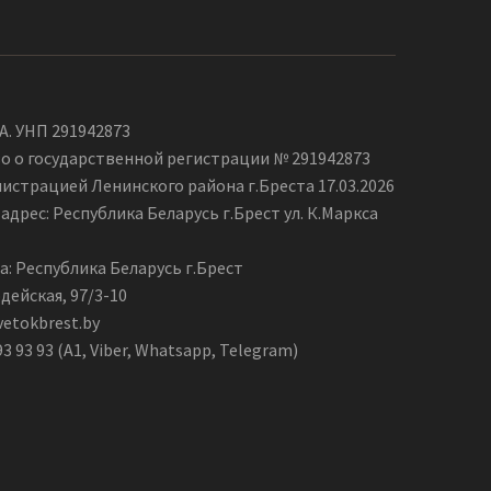
А. УНП 291942873
о о государственной регистрации № 291942873
страцией Ленинского района г.Бреста 17.03.2026
дрес: Республика Беларусь г.Брест ул. К.Маркса
а: Республика Беларусь г.Брест
дейская, 97/3-10
vetokbrest.by
93 93 93 (А1, Viber, Whatsapp, Telegram)