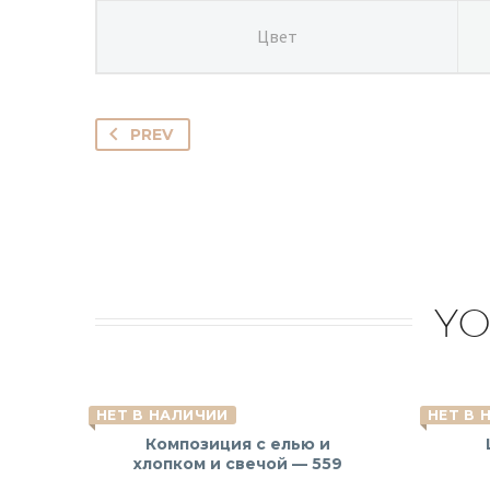
Цвет
PREV
YO
НЕТ В НАЛИЧИИ
НЕТ В 
Композиция с елью и
хлопком и свечой — 559