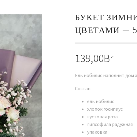
БУКЕТ ЗИМН
ЦВЕТАМИ — 
139,00
Br
Ель нобилис наполнит дом 
Состав:
ель нобилис
хлопок госипиус
кустовая роза
гипсофила радужная
упаковка