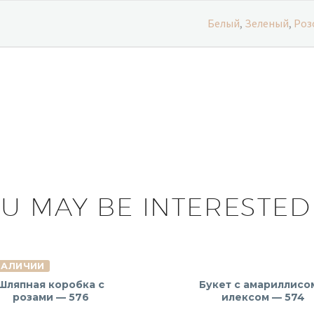
Белый
,
Зеленый
,
Роз
U MAY BE INTERESTED
НАЛИЧИИ
Шляпная коробка с
Букет с амариллисо
розами — 576
илексом — 574