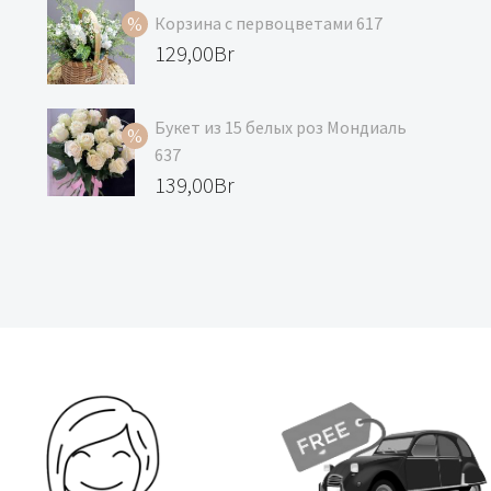
составляла
цена:
Корзина с первоцветами 617
129,00Br.
118,00Br.
Первоначальная
129,00
Br
цена
Текущая
составляла
цена:
Букет из 15 белых роз Мондиаль
139,00Br.
129,00Br.
637
Первоначальная
139,00
Br
цена
Текущая
составляла
цена:
147,00Br.
139,00Br.