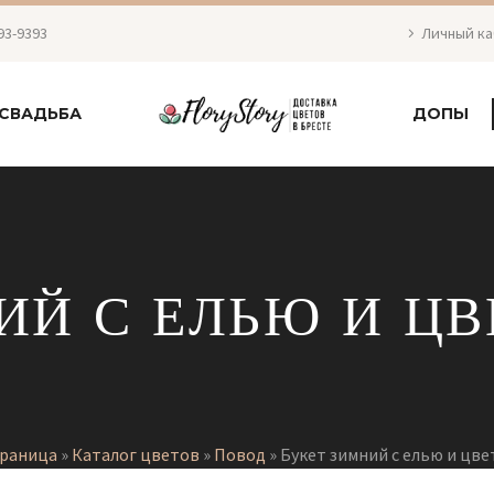
93-9393
Личный к
СВАДЬБА
ДОПЫ
ИЙ С ЕЛЬЮ И ЦВ
траница
»
Каталог цветов
»
Повод
»
Букет зимний с елью и цве