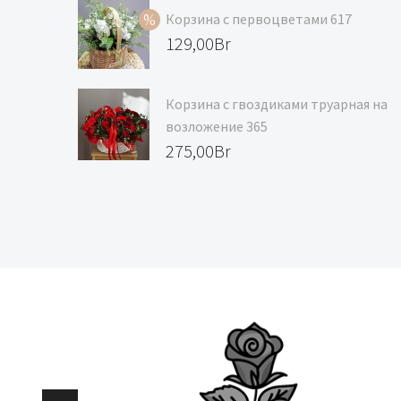
составляла
цена:
Корзина с первоцветами 617
129,00Br.
118,00Br.
Первоначальная
129,00
Br
цена
Текущая
составляла
цена:
Корзина с гвоздиками труарная на
139,00Br.
129,00Br.
возложение 365
275,00
Br