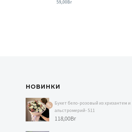
59,00
Br
НОВИНКИ
Букет бело-розовый из хризантем и
альстромерий- 511
Первоначальная
118,00
Br
цена
Текущая