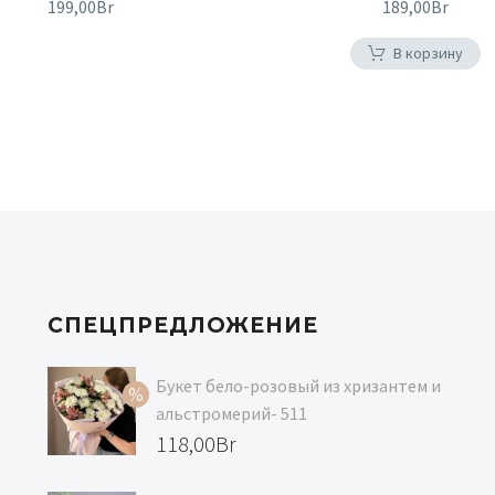
199,00
Br
189,00
Br
В корзину
СПЕЦПРЕДЛОЖЕНИЕ
Букет бело-розовый из хризантем и
альстромерий- 511
Первоначальная
118,00
Br
цена
Текущая