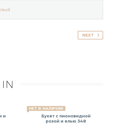
овый
NEXT
 IN
НЕТ В НАЛИЧИИ
м и
Букет с пионовидной
розой и елью 348