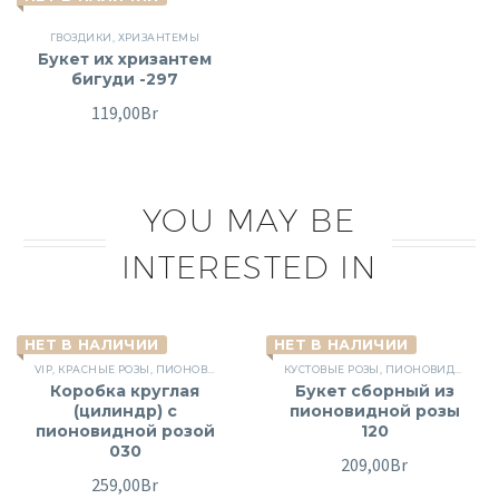
ГВОЗДИКИ
,
ХРИЗАНТЕМЫ
Букет их хризантем
бигуди -297
119,00
Br
YOU MAY BE
INTERESTED IN
НЕТ В НАЛИЧИИ
НЕТ В НАЛИЧИИ
VIP
,
КРАСНЫЕ РОЗЫ
,
ПИОНОВИДНЫЕ РОЗЫ
КУСТОВЫЕ РОЗЫ
,
РОЗЫ
,
ЦВЕТЫ В КОРОБКЕ
,
ПИОНОВИДНЫЕ РОЗЫ
,
ШЛЯПНЫ
Коробка круглая
Букет сборный из
(цилиндр) с
пионовидной розы
пионовидной розой
120
030
209,00
Br
259,00
Br