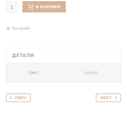
Количество
В КОРЗИНУ
товара
Букет
из
Size guide
калл
-
502
ДЕТАЛИ
Цвет
Белый
PREV
NEXT