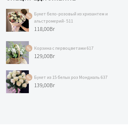
Букет бело-розовый из хризантем и
альстромерий- 511
Первоначальная
118,00
Br
цена
Текущая
составляла
цена:
Корзина с первоцветами 617
129,00Br.
118,00Br.
Первоначальная
129,00
Br
цена
Текущая
составляла
цена:
Букет из 15 белых роз Мондиаль 637
139,00Br.
129,00Br.
Первоначальная
139,00
Br
цена
Текущая
составляла
цена:
147,00Br.
139,00Br.