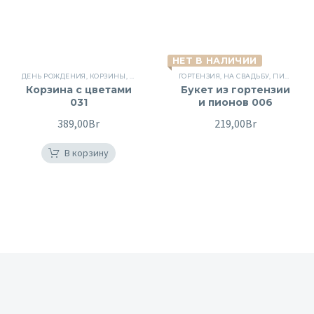
НЕТ В НАЛИЧИИ
ДЕНЬ РОЖДЕНИЯ
,
КОРЗИНЫ
,
КОРЗИНЫ
,
КОРЗИНЫ С ЦВЕТАМИ
ГОРТЕНЗИЯ
,
НА СВАДЬБУ
,
НА СВАДЬБУ
,
ПИОНОВИДНЫЕ РОЗЫ
,
ПИ
Корзина с цветами
Букет из гортензии
031
и пионов 006
389,00
Br
219,00
Br
В корзину