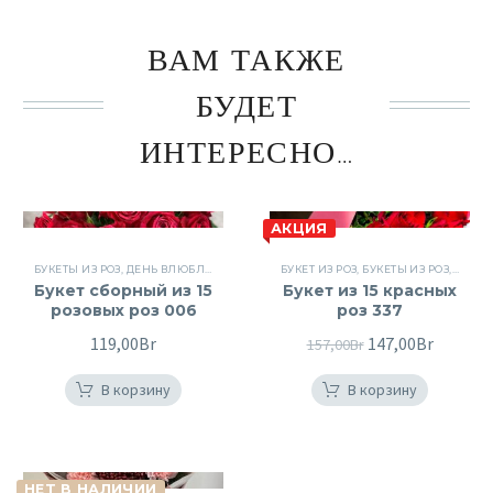
ВАМ ТАКЖЕ
БУДЕТ
ИНТЕРЕСНО…
АКЦИЯ
БУКЕТЫ ИЗ РОЗ
,
ДЕНЬ ВЛЮБЛЕННЫХ
,
РОЗОВЫЕ РОЗЫ
БУКЕТ ИЗ РОЗ
,
РОЗЫ
,
БУКЕТЫ ИЗ РОЗ
,
ЦВЕТЫ
,
ДЕНЬ
Букет сборный из 15
Букет из 15 красных
розовых роз 006
роз 337
119,00
Br
Первоначальна
147,00
Br
Текуща
157,00
Br
цена
цена:
В корзину
В корзину
составляла
147,00B
157,00Br.
НЕТ В НАЛИЧИИ