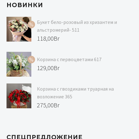
НОВИНКИ
Букет бело-розовый из хризантем и
альстромерий- 511
Первоначальная
118,00
Br
цена
Текущая
составляла
цена:
Корзина с первоцветами 617
129,00Br.
118,00Br.
Первоначальная
129,00
Br
цена
Текущая
составляла
цена:
Корзина с гвоздиками труарная на
139,00Br.
129,00Br.
возложение 365
275,00
Br
СПЕЦПРЕДЛОЖЕНИЕ