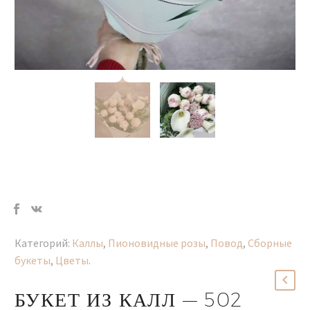
Категорий:
Каллы
,
Пионовидные розы
,
Повод
,
Сборные
букеты
,
Цветы
.
БУКЕТ ИЗ КАЛЛ — 502