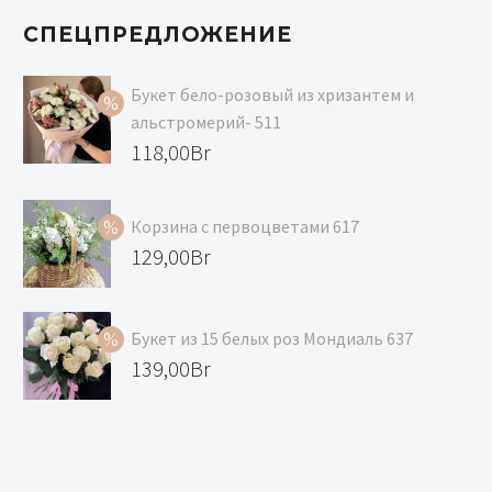
СПЕЦПРЕДЛОЖЕНИЕ
Букет бело-розовый из хризантем и
альстромерий- 511
Первоначальная
118,00
Br
цена
Текущая
составляла
цена:
Корзина с первоцветами 617
129,00Br.
118,00Br.
Первоначальная
129,00
Br
цена
Текущая
составляла
цена:
Букет из 15 белых роз Мондиаль 637
139,00Br.
129,00Br.
Первоначальная
139,00
Br
цена
Текущая
составляла
цена:
147,00Br.
139,00Br.