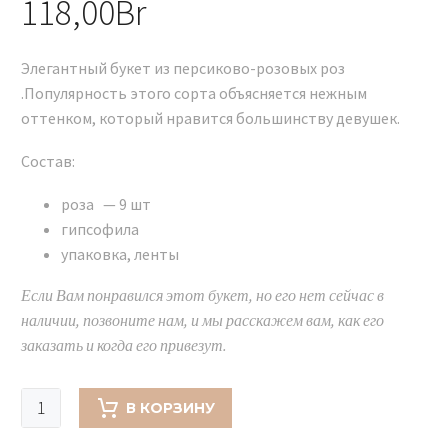
118,00
Br
Элегантный букет из персиково-розовых роз
.Популярность этого сорта объясняется нежным
оттенком, который нравится большинству девушек.
Состав:
роза — 9 шт
гипсофила
упаковка, ленты
Если Вам понравился этот букет, но его нет сейчас в
наличии, позвоните нам, и мы расскажем вам, как его
заказать и когда его привезут.
Количество
В КОРЗИНУ
товара