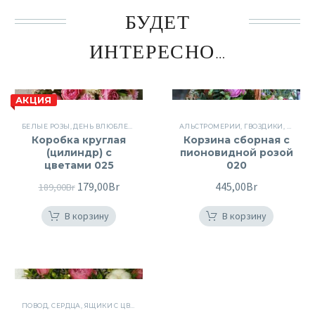
БУДЕТ
ИНТЕРЕСНО…
АКЦИЯ
БЕЛЫЕ РОЗЫ
,
ДЕНЬ ВЛЮБЛЕННЫХ
,
ДЕНЬ РОЖДЕНИЯ
АЛЬСТРОМЕРИИ
,
ПИОНОВИДНЫЕ РОЗЫ
,
ГВОЗДИКИ
,
КОРЗИ
,
Ц
Коробка круглая
Корзина сборная с
(цилиндр) с
пионовидной розой
цветами 025
020
Первоначальная
179,00
Br
Текущая
445,00
Br
189,00
Br
цена
цена:
В корзину
В корзину
составляла
179,00Br.
189,00Br.
ПОВОД
,
СЕРДЦА
,
ЯЩИКИ С ЦВЕТАМИ