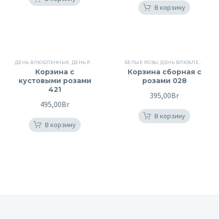
В корзину
ДЕНЬ ВЛЮБЛЕННЫХ
,
ДЕНЬ РОЖДЕНИЯ
,
КОРЗИНЫ
БЕЛЫЕ РОЗЫ
,
КОРЗИНЫ
,
ДЕНЬ ВЛЮБЛЕННЫХ
,
КОРЗИНЫ С ЦВЕ
,
Корзина с
Корзина сборная с
кустовыми розами
розами 028
421
395,00
Br
495,00
Br
В корзину
В корзину