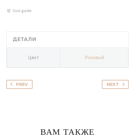
Букет
из
Size guide
роз
и
гипсофилы
661
ДЕТАЛИ
Цвет
Розовый
PREV
NEXT
ВАМ ТАКЖЕ