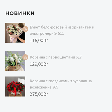
НОВИНКИ
Букет бело-розовый из хризантем и
альстромерий- 511
Первоначальная
118,00
Br
цена
Текущая
составляла
цена:
Корзина с первоцветами 617
129,00Br.
118,00Br.
Первоначальная
129,00
Br
цена
Текущая
составляла
цена:
Корзина с гвоздиками труарная на
139,00Br.
129,00Br.
возложение 365
275,00
Br