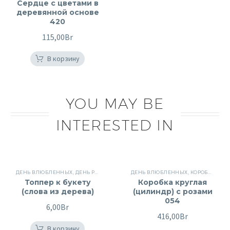
Сердце с цветами в
деревянной основе
420
115,00
Br
В корзину
YOU MAY BE
INTERESTED IN
ДЕНЬ ВЛЮБЛЕННЫХ
,
ДЕНЬ РОЖДЕНИЯ
,
ПОДАРКИ
ДЕНЬ ВЛЮБЛЕННЫХ
,
ПРОЧИЕ
,
ЦВЕТЫ ДЛЯ ЖЕН
,
КОРОБКИ С РОЗАМИ
Топпер к букету
Коробка круглая
(слова из дерева)
(цилиндр) с розами
054
6,00
Br
416,00
Br
В корзину