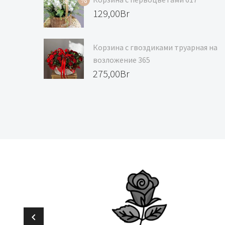
129,00Br.
118,00Br.
Первоначальная
129,00
Br
цена
Текущая
составляла
цена:
Корзина с гвоздиками труарная на
139,00Br.
129,00Br.
возложение 365
275,00
Br