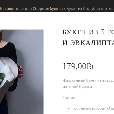
Каталог цветов
»
Сборные букеты
»
Букет из 3 голубых гортен
БУКЕТ ИЗ 3 
И ЭВКАЛИПТ
179,00
Br
Изысканный букет из возду
матовой бумаги.
Состав:
гортензия голубая -3 