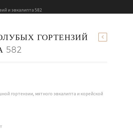
зий и эвкалипта 582
ГОЛУБЫХ ГОРТЕНЗИЙ
А 582
шной гортензии, мятного эвкалипта и корейской
шт