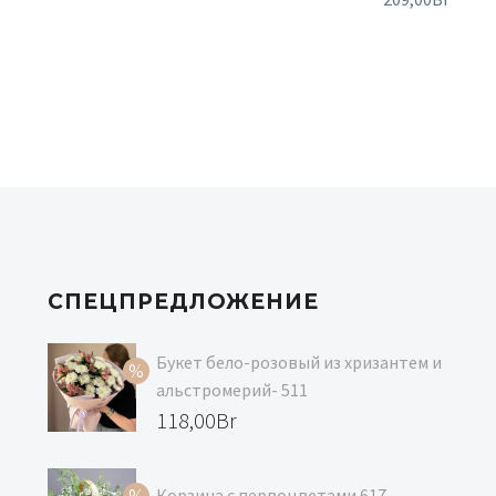
СПЕЦПРЕДЛОЖЕНИЕ
Букет бело-розовый из хризантем и
альстромерий- 511
Первоначальная
118,00
Br
цена
Текущая
составляла
цена:
Корзина с первоцветами 617