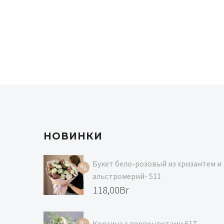
НОВИНКИ
Букет бело-розовый из хризантем и
альстромерий- 511
Первоначальная
118,00
Br
цена
Текущая
составляла
цена:
Корзина с первоцветами 617