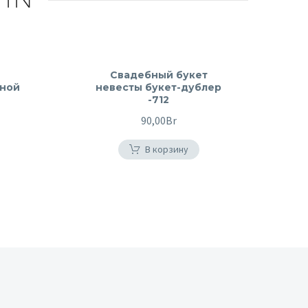
Свадебный букет
дной
невесты букет-дублер
-712
90,00
Br
В корзину