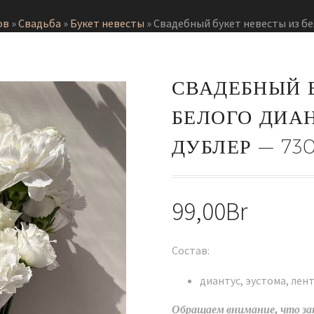
ов
»
Свадьба
»
Букет невесты
»
Свадебный букет невесты из бе
СВАДЕБНЫЙ 
БЕЛОГО ДИАН
ДУБЛЕР — 73
99,00
Br
Состав:
диантус, эустома, лен
Обращаем внимание, что за