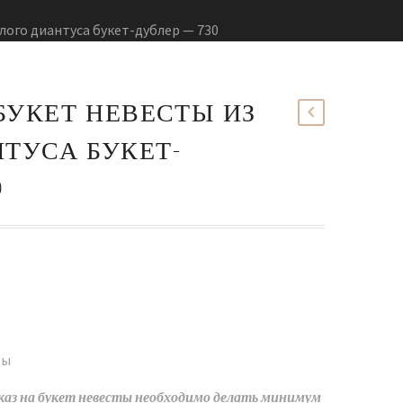
лого диантуса букет-дублер — 730
БУКЕТ НЕВЕСТЫ ИЗ
ТУСА БУКЕТ-
0
ты
каз на букет невесты необходимо делать минимум