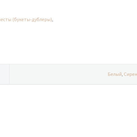
есты (букеты-дублеры)
,
Белый
,
Сире