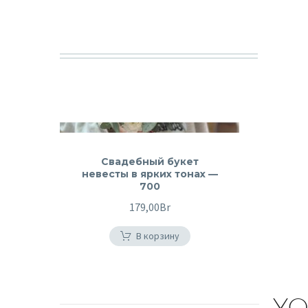
Свадебный букет
невесты в ярких тонах —
700
179,00
Br
В корзину
YO