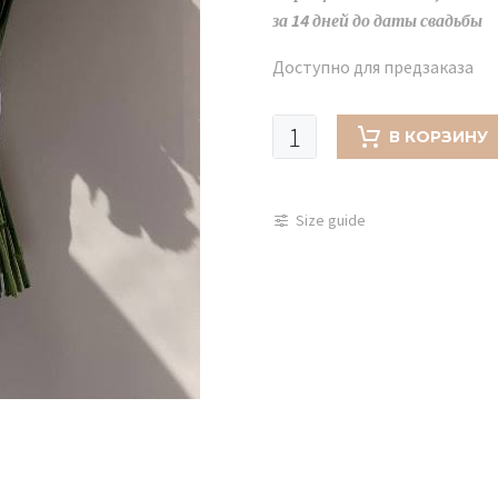
за 14 дней до даты свадьбы
Доступно для предзаказа
Количество
В КОРЗИНУ
товара
Свадебный
букет
Size guide
невесты
из
белого
диантуса
букет-
дублер
-
730