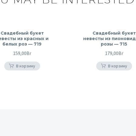
Свадебный букет
Свадебный букет
евесты из красных и
невесты из пионови
белых роз — 719
розы — 715
159,00
Br
179,00
Br
В корзину
В корзину