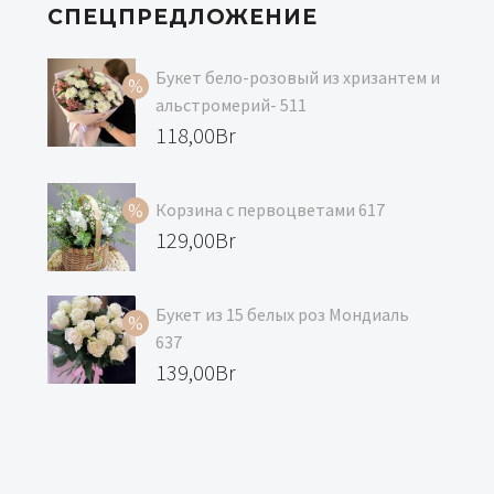
СПЕЦПРЕДЛОЖЕНИЕ
Букет бело-розовый из хризантем и
альстромерий- 511
Первоначальная
118,00
Br
цена
Текущая
составляла
цена:
Корзина с первоцветами 617
129,00Br.
118,00Br.
Первоначальная
129,00
Br
цена
Текущая
составляла
цена:
Букет из 15 белых роз Мондиаль
139,00Br.
129,00Br.
637
Первоначальная
139,00
Br
цена
Текущая
составляла
цена:
147,00Br.
139,00Br.