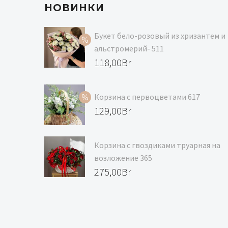
НОВИНКИ
Букет бело-розовый из хризантем и
альстромерий- 511
Первоначальная
118,00
Br
цена
Текущая
составляла
цена:
Корзина с первоцветами 617
129,00Br.
118,00Br.
Первоначальная
129,00
Br
цена
Текущая
составляла
цена:
Корзина с гвоздиками труарная на
139,00Br.
129,00Br.
возложение 365
275,00
Br