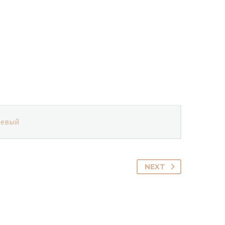
невый
NEXT