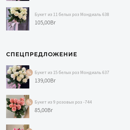
цена
Текущая
составляла
цена:
Букет из 11 белых роз Мондиаль 638
147,00Br.
139,00Br.
105,00
Br
СПЕЦПРЕДЛОЖЕНИЕ
Букет из 15 белых роз Мондиаль 637
Первоначальная
139,00
Br
цена
Текущая
составляла
цена:
Букет из 9 розовых роз -744
147,00Br.
139,00Br.
Первоначальная
85,00
Br
цена
Текущая
составляла
цена: