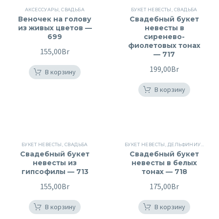
АКСЕССУАРЫ
,
СВАДЬБА
БУКЕТ НЕВЕСТЫ
,
СВАДЬБА
Веночек на голову
Свадебный букет
из живых цветов —
невесты в
699
сиренево-
фиолетовых тонах
155,00
Br
— 717
199,00
Br
В корзину
В корзину
БУКЕТ НЕВЕСТЫ
,
СВАДЬБА
БУКЕТ НЕВЕСТЫ
,
ДЕЛЬФИНИУМ
,
СВА
Свадебный букет
Свадебный букет
невесты из
невесты в белых
гипсофилы — 713
тонах — 718
155,00
Br
175,00
Br
В корзину
В корзину