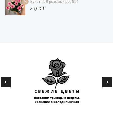
Букет из 9 розовых роз 514
99,00Br.
85,00Br.
Первоначальная
85,00
Br
цена
Текущая
составляла
цена:
99,00Br.
85,00Br.