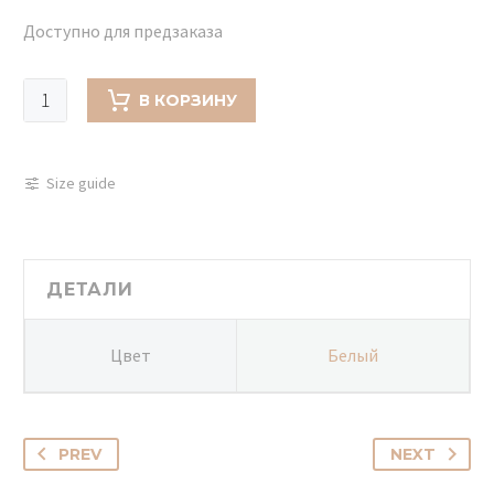
Доступно для предзаказа
Количество
В КОРЗИНУ
товара
Свадебный
букет
Size guide
невесты
с
пионовидной
розой
ДЕТАЛИ
-
716
Цвет
Белый
PREV
NEXT