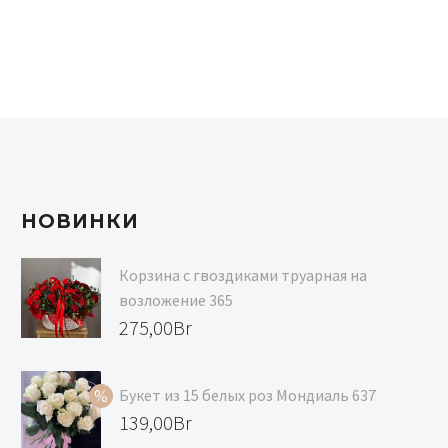
НОВИНКИ
Корзина с гвоздиками труарная на
возложение 365
275,00
Br
Букет из 15 белых роз Мондиаль 637
Первоначальная
139,00
Br