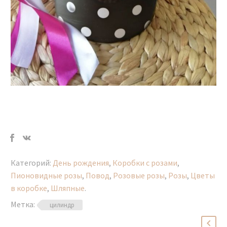
Категорий:
День рождения
,
Коробки с розами
,
Пионовидные розы
,
Повод
,
Розовые розы
,
Розы
,
Цветы
в коробке
,
Шляпные
.
Метка:
цилиндр