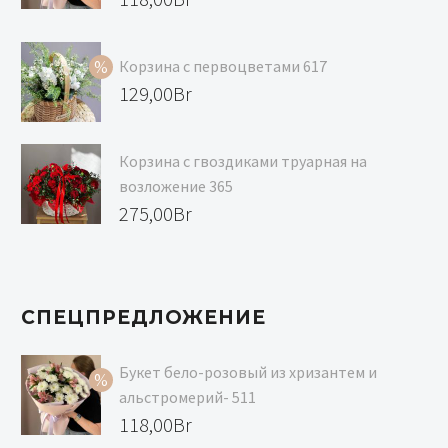
цена
Текущая
составляла
цена:
Корзина с первоцветами 617
129,00Br.
118,00Br.
Первоначальная
129,00
Br
цена
Текущая
составляла
цена:
Корзина с гвоздиками труарная на
139,00Br.
129,00Br.
возложение 365
275,00
Br
СПЕЦПРЕДЛОЖЕНИЕ
Букет бело-розовый из хризантем и
альстромерий- 511
Первоначальная
118,00
Br