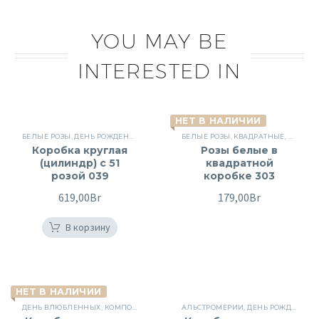
YOU MAY BE
INTERESTED IN
НЕТ В НАЛИЧИИ
БЕЛЫЕ РОЗЫ
,
ДЕНЬ РОЖДЕНИЯ
,
КОРОБКИ С РОЗАМИ
БЕЛЫЕ РОЗЫ
,
КРАСНЫЕ РОЗЫ
,
КВАДРАТНЫЕ
,
ПОВОД
,
КОРОБК
,
Р
Коробка круглая
Розы белые в
(цилиндр) с 51
квадратной
розой 039
коробке 303
619,00
Br
179,00
Br
В корзину
НЕТ В НАЛИЧИИ
ДЕНЬ ВЛЮБЛЕННЫХ
,
КОМПОЗИЦИИ В КОРОБКЕ
АЛЬСТРОМЕРИИ
,
КОРОБКИ С РОЗАМИ
,
ДЕНЬ РОЖДЕНИЯ
,
ПИОНОВ
,