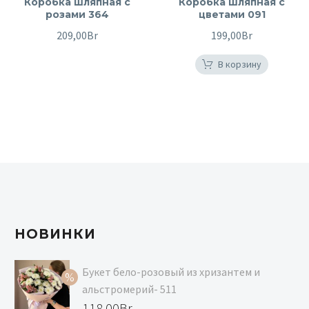
Коробка шляпная с
Коробка шляпная с
розами 364
цветами 091
209,00
Br
199,00
Br
В корзину
НОВИНКИ
Букет бело-розовый из хризантем и
альстромерий- 511
Первоначальная
118,00
Br