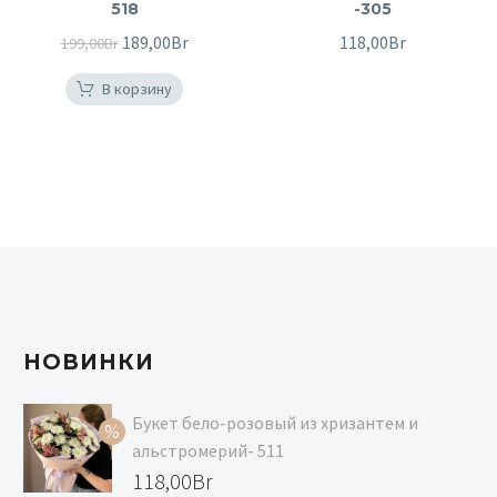
518
-305
Первоначальная
189,00
Br
Текущая
118,00
Br
199,00
Br
цена
цена:
В корзину
составляла
189,00Br.
199,00Br.
НОВИНКИ
Букет бело-розовый из хризантем и
альстромерий- 511
Первоначальная
118,00
Br