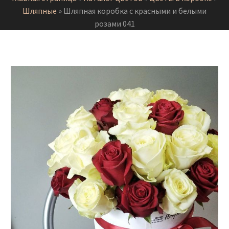
Шляпные
»
Шляпная коробка с красными и белыми
розами 041