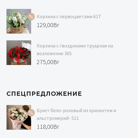
цена
Текущая
составляла
цена:
Корзина с первоцветами 617
129,00Br.
118,00Br.
Первоначальная
129,00
Br
цена
Текущая
составляла
цена:
Корзина с гвоздиками труарная на
139,00Br.
129,00Br.
возложение 365
275,00
Br
СПЕЦПРЕДЛОЖЕНИЕ
Букет бело-розовый из хризантем и
альстромерий- 511
Первоначальная
118,00
Br
цена
Текущая