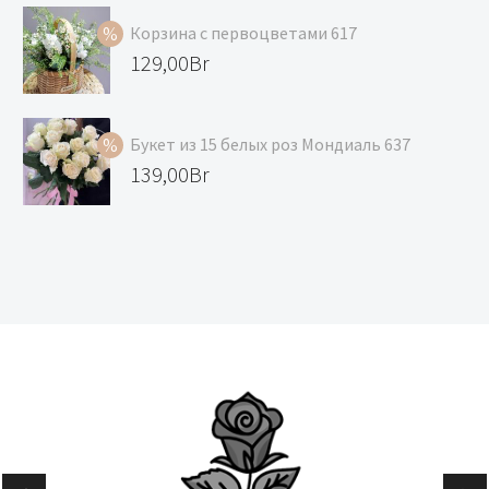
составляла
цена:
Корзина с первоцветами 617
129,00Br.
118,00Br.
Первоначальная
129,00
Br
цена
Текущая
составляла
цена:
Букет из 15 белых роз Мондиаль 637
139,00Br.
129,00Br.
Первоначальная
139,00
Br
цена
Текущая
составляла
цена:
147,00Br.
139,00Br.