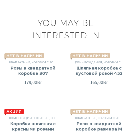
YOU MAY BE
INTERESTED IN
НЕТ В НАЛИЧИИ
НЕТ В НАЛИЧИИ
КВАДРАТНЫЕ
,
КОРОБКИ С РОЗАМИ
,
КРАСНЫЕ РОЗЫ
ДЕНЬ РОЖДЕНИЯ
,
РОЗЫ
,
КОРОБКИ С РОЗАМИ
Розы в квадратной
Шляпная коробка с
коробке 307
кустовой розой 452
179,00
Br
165,00
Br
АКЦИЯ
НЕТ В НАЛИЧИИ
КОМПОЗИЦИИ В КОРОБКЕ
,
КОРОБКИ С РОЗАМИ
КВАДРАТНЫЕ
,
КРАСНЫЕ РОЗЫ
,
КОРОБКИ С РОЗАМИ
,
ПОВОД
,
РОЗЫ
,
Коробка шляпная с
Розы в квадратной
красными розами
коробке размера М