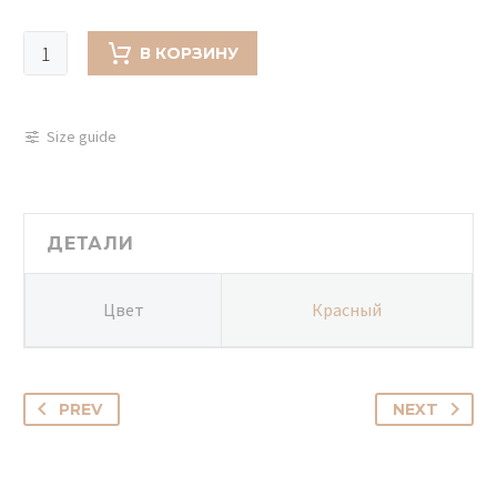
Количество
В КОРЗИНУ
товара
Шляпная
коробка
Size guide
с
красными
и
белыми
ДЕТАЛИ
розами
041
Цвет
Красный
PREV
NEXT