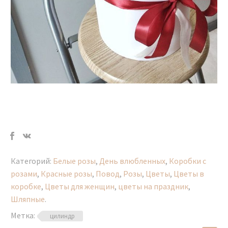
Категорий:
Белые розы
,
День влюбленных
,
Коробки с
розами
,
Красные розы
,
Повод
,
Розы
,
Цветы
,
Цветы в
коробке
,
Цветы для женщин
,
цветы на праздник
,
Шляпные
.
Метка:
цилиндр