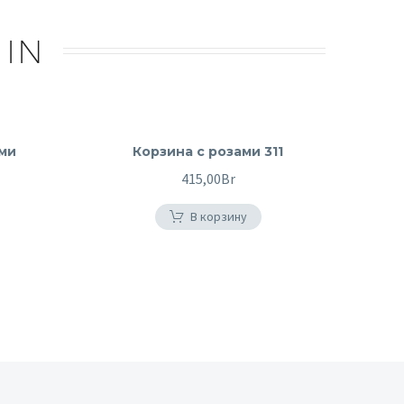
 IN
ми
Корзина с розами 311
415,00
Br
В корзину