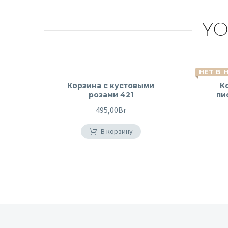
YO
НЕТ В 
Корзина с кустовыми
К
розами 421
пи
495,00
Br
В корзину