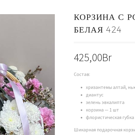
КОРЗИНА С Р
БЕЛАЯ 424
425,00
Br
Состав:
хризантемы алтай, н
диантус
зелень эвкалипта
корзина — 1 шт
флористическая губка
Шикарная подарочная корзи