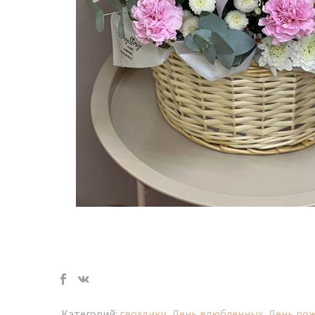
Категорий:
гвоздики
,
День влюбленных
,
День ро