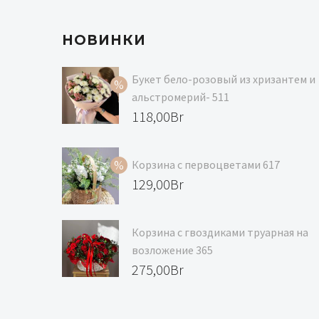
НОВИНКИ
Букет бело-розовый из хризантем и
альстромерий- 511
Первоначальная
118,00
Br
цена
Текущая
составляла
цена:
Корзина с первоцветами 617
129,00Br.
118,00Br.
Первоначальная
129,00
Br
цена
Текущая
составляла
цена:
Корзина с гвоздиками труарная на
139,00Br.
129,00Br.
возложение 365
275,00
Br