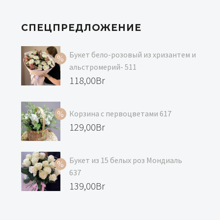
СПЕЦПРЕДЛОЖЕНИЕ
Букет бело-розовый из хризантем и
альстромерий- 511
Первоначальная
118,00
Br
цена
Текущая
составляла
цена:
Корзина с первоцветами 617
129,00Br.
118,00Br.
Первоначальная
129,00
Br
цена
Текущая
составляла
цена:
Букет из 15 белых роз Мондиаль
139,00Br.
129,00Br.
637
Первоначальная
139,00
Br
цена
Текущая
составляла
цена: