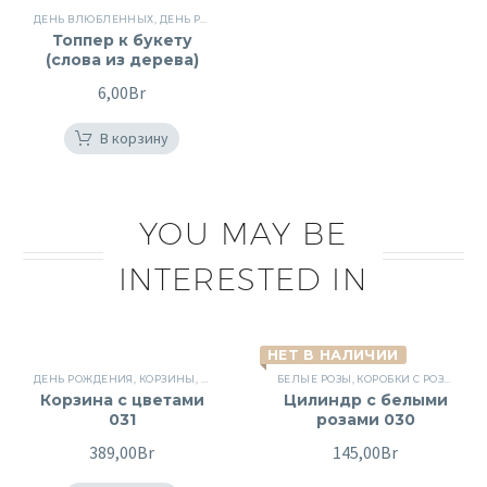
ДЕНЬ ВЛЮБЛЕННЫХ
,
ДЕНЬ РОЖДЕНИЯ
,
ПОДАРКИ
,
ПРОЧИЕ
,
ЦВЕТЫ ДЛЯ ЖЕН
Топпер к букету
(слова из дерева)
6,00
Br
В корзину
YOU MAY BE
INTERESTED IN
НЕТ В НАЛИЧИИ
ДЕНЬ РОЖДЕНИЯ
,
КОРЗИНЫ
,
КОРЗИНЫ
,
КОРЗИНЫ С ЦВЕТАМИ
БЕЛЫЕ РОЗЫ
,
КОРОБКИ С РОЗАМИ
,
НА СВАДЬБУ
,
ПИ
,
П
Корзина с цветами
Цилиндр с белыми
031
розами 030
389,00
Br
145,00
Br