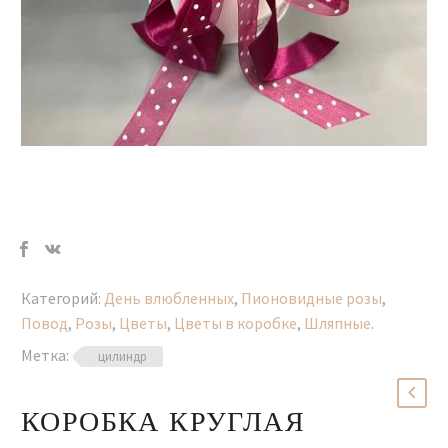
Категорий:
День влюбленных
,
Пионовидные розы
,
Повод
,
Розы
,
Цветы
,
Цветы в коробке
,
Шляпные
.
Метка:
цилиндр
КОРОБКА КРУГЛАЯ