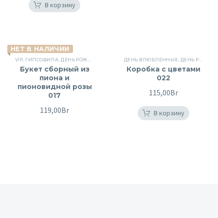
В корзину
НЕТ В НАЛИЧИИ
VIP
,
ГИПСОФИЛА
,
ДЕНЬ РОЖДЕНИЯ
,
ПИОНОВИДНЫЕ РОЗЫ
ДЕНЬ ВЛЮБЛЕННЫХ
,
ПИОНЫ
,
ДЕНЬ РОЖДЕНИЯ
,
СБОРНЫЕ 
Букет сборный из
Коробка с цветами
пиона и
022
пионовидной розы
115,00
Br
017
119,00
Br
В корзину