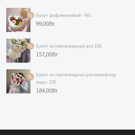
Букет дофаминовый - 901
Первоначальная
99,00
Br
цена
Текущая
составляла
цена:
Букет из пионовидных роз 156
119,00Br.
99,00Br.
Первоначальная
157,00
Br
цена
Текущая
составляла
цена:
Букет из пионовидных роз мансфилд
168,00Br.
157,00Br.
парк- 270
Первоначальная
184,00
Br
цена
Текущая
составляла
цена:
195,00Br.
184,00Br.