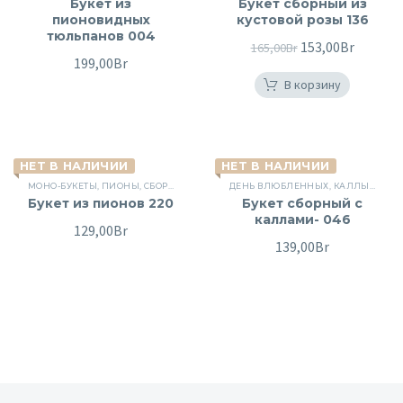
Букет из
Букет сборный из
пионовидных
кустовой розы 136
тюльпанов 004
Первоначальна
153,00
Br
Текуща
165,00
Br
199,00
Br
цена
цена:
В корзину
составляла
153,00B
165,00Br.
НЕТ В НАЛИЧИИ
НЕТ В НАЛИЧИИ
МОНО-БУКЕТЫ
,
ПИОНЫ
,
СБОРНЫЕ БУКЕТЫ
ДЕНЬ ВЛЮБЛЕННЫХ
,
КАЛЛЫ
,
КУСТ
Букет из пионов 220
Букет сборный с
каллами- 046
129,00
Br
139,00
Br