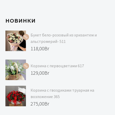
НОВИНКИ
Букет бело-розовый из хризантем и
альстромерий- 511
Первоначальная
118,00
Br
цена
Текущая
составляла
цена:
Корзина с первоцветами 617
129,00Br.
118,00Br.
Первоначальная
129,00
Br
цена
Текущая
составляла
цена:
Корзина с гвоздиками труарная на
139,00Br.
129,00Br.
возложение 365
275,00
Br