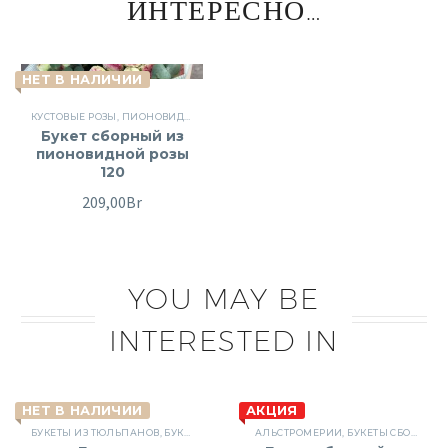
ИНТЕРЕСНО…
НЕТ В НАЛИЧИИ
КУСТОВЫЕ РОЗЫ
,
ПИОНОВИДНЫЕ РОЗЫ
,
РОЗЫ
,
СБОРНЫЕ БУКЕТЫ
,
ЦВЕТЫ
Букет сборный из
пионовидной розы
120
209,00
Br
YOU MAY BE
INTERESTED IN
НЕТ В НАЛИЧИИ
АКЦИЯ
БУКЕТЫ ИЗ ТЮЛЬПАНОВ
,
БУКЕТЫ СБОРНЫЕ
АЛЬСТРОМЕРИИ
,
ДЕНЬ ВЛЮБЛЕННЫХ
,
БУКЕТЫ СБОРНЫЕ
,
ПОВОД
,
СБО
,