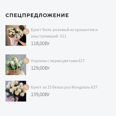
СПЕЦПРЕДЛОЖЕНИЕ
Букет бело-розовый из хризантем и
альстромерий- 511
Первоначальная
118,00
Br
цена
Текущая
составляла
цена:
Корзина с первоцветами 617
129,00Br.
118,00Br.
Первоначальная
129,00
Br
цена
Текущая
составляла
цена:
Букет из 15 белых роз Мондиаль 637
139,00Br.
129,00Br.
Первоначальная
139,00
Br
цена
Текущая
составляла
цена: