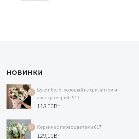
НОВИНКИ
Букет бело-розовый из хризантем и
альстромерий- 511
Первоначальная
118,00
Br
цена
Текущая
составляла
цена:
Корзина с первоцветами 617
129,00Br.
118,00Br.
Первоначальная
129,00
Br