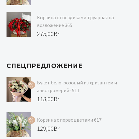
цена
Текущая
составляла
цена:
Корзина с гвоздиками труарная на
139,00Br.
129,00Br.
возложение 365
275,00
Br
СПЕЦПРЕДЛОЖЕНИЕ
Букет бело-розовый из хризантем и
альстромерий- 511
Первоначальная
118,00
Br
цена
Текущая
составляла
цена:
Корзина с первоцветами 617
129,00Br.
118,00Br.
Первоначальная
129,00
Br
цена
Текущая