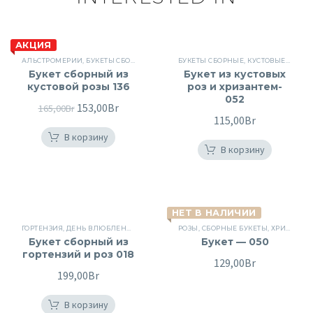
АКЦИЯ
АЛЬСТРОМЕРИИ
,
БУКЕТЫ СБОРНЫЕ
,
ДЕНЬ ВЛЮБЛЕННЫХ
БУКЕТЫ СБОРНЫЕ
,
КУСТОВЫЕ РОЗЫ
,
КУСТОВЫЕ РОЗЫ
,
ЛИ
,
Букет сборный из
Букет из кустовых
кустовой розы 136
роз и хризантем-
052
Первоначальная
153,00
Br
Текущая
165,00
Br
115,00
Br
цена
цена:
В корзину
составляла
153,00Br.
В корзину
165,00Br.
НЕТ В НАЛИЧИИ
ГОРТЕНЗИЯ
,
ДЕНЬ ВЛЮБЛЕННЫХ
,
КУСТОВЫЕ РОЗЫ
РОЗЫ
,
СБОРНЫЕ БУКЕТЫ
,
ПОВОД
,
РОЗЫ
,
СБОРНЫЕ БУ
,
ХРИЗАНТЕМЫ
Букет сборный из
Букет — 050
гортензий и роз 018
129,00
Br
199,00
Br
В корзину