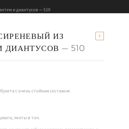
антем и диантусов — 510
СИРЕНЕВЫЙ ИЗ
И ДИАНТУСОВ — 510
букета с очень стойким составом:
умаги, ленты в тон.