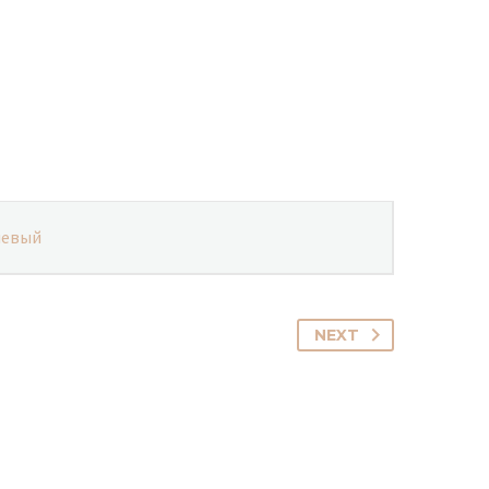
невый
NEXT