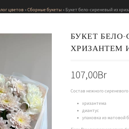
лог цветов
»
Сборные букеты
»
Букет бело-сиреневый из хриз
БУКЕТ БЕЛО-
ХРИЗАНТЕМ 
107,00
Br
Состав нежного сиреневого 
хризантема
диантус
упаковка из матовой б