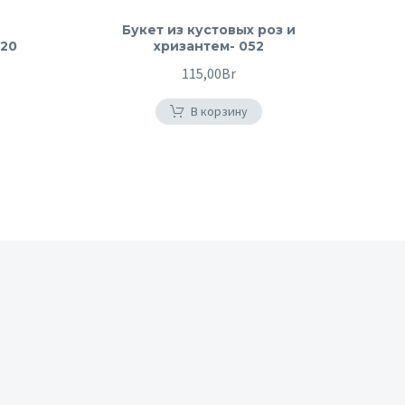
Букет из кустовых роз и
120
хризантем- 052
115,00
Br
В корзину