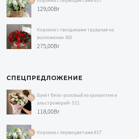
Корзина с первоцветами 617
129,00Br.
118,00Br.
Первоначальная
129,00
Br
цена
Текущая
составляла
цена:
Корзина с гвоздиками труарная на
139,00Br.
129,00Br.
возложение 365
275,00
Br
СПЕЦПРЕДЛОЖЕНИЕ
Букет бело-розовый из хризантем и
альстромерий- 511
Первоначальная
118,00
Br
цена
Текущая
составляла
цена:
Корзина с первоцветами 617