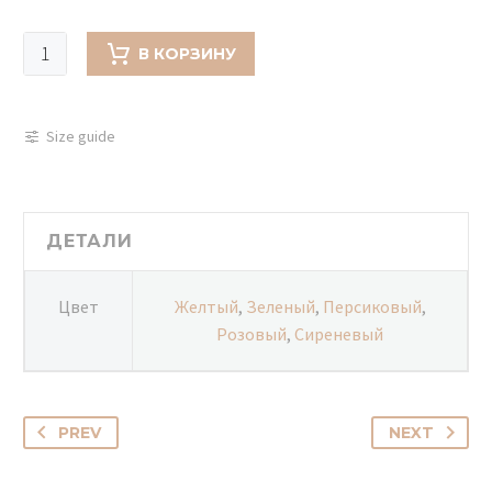
Количество
В КОРЗИНУ
товара
Букет
дофаминовый
Size guide
-
901
ДЕТАЛИ
Цвет
Желтый
,
Зеленый
,
Персиковый
,
Розовый
,
Сиреневый
PREV
NEXT