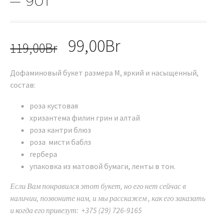
— 901
Первоначальная
99,00
Br
Текущая
119,00
Br
цена
цена:
Дофаминовый букет размера M, яркий и насыщенный,
составляла
99,00Br.
состав:
119,00Br.
роза кустовая
хризантема филин грин и алтай
роза кантри блюз
роза мисти баблз
гербера
упаковка из матовой бумаги, ленты в тон.
Если Вам понравился этот букет, но его нет сейчас в
наличии, позвоните нам, и мы расскажем , как его заказать
и когда его привезут: +375 (29) 726-9165