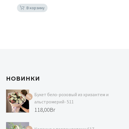
В корзину
НОВИНКИ
Букет бело-розовый из хризантем и
альстромерий- 511
Первоначальная
118,00
Br
цена
Текущая
составляла
цена: