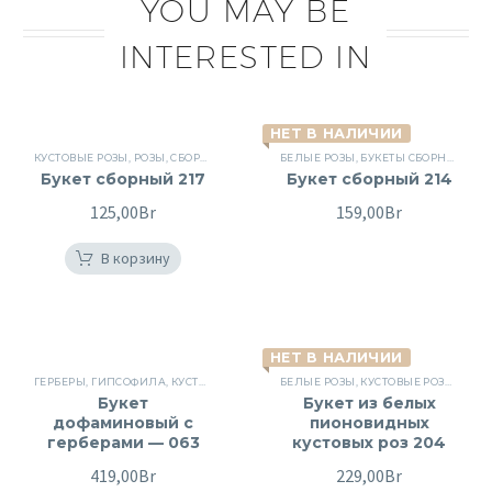
YOU MAY BE
INTERESTED IN
НЕТ В НАЛИЧИИ
КУСТОВЫЕ РОЗЫ
,
РОЗЫ
,
СБОРНЫЕ БУКЕТЫ
,
ЦВЕТЫ
БЕЛЫЕ РОЗЫ
,
БУКЕТЫ СБОРНЫЕ
,
ГВ
Букет сборный 217
Букет сборный 214
125,00
Br
159,00
Br
В корзину
НЕТ В НАЛИЧИИ
ГЕРБЕРЫ
,
ГИПСОФИЛА
,
КУСТОВЫЕ РОЗЫ
,
МАТТИОЛА
БЕЛЫЕ РОЗЫ
,
СБОРНЫЕ БУКЕТЫ
,
КУСТОВЫЕ РОЗЫ
,
ХРИЗА
,
ПИО
Букет
Букет из белых
дофаминовый с
пионовидных
герберами — 063
кустовых роз 204
419,00
Br
229,00
Br