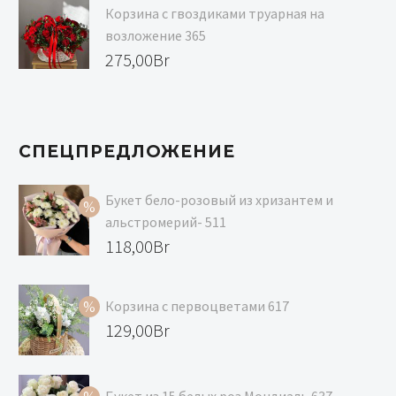
составляла
цена:
Корзина с гвоздиками труарная на
139,00Br.
129,00Br.
возложение 365
275,00
Br
СПЕЦПРЕДЛОЖЕНИЕ
Букет бело-розовый из хризантем и
альстромерий- 511
Первоначальная
118,00
Br
цена
Текущая
составляла
цена:
Корзина с первоцветами 617
129,00Br.
118,00Br.
Первоначальная
129,00
Br
цена
Текущая
составляла
цена:
Букет из 15 белых роз Мондиаль 637