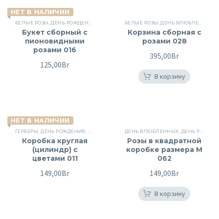
НЕТ В НАЛИЧИИ
БЕЛЫЕ РОЗЫ
,
ДЕНЬ РОЖДЕНИЯ
,
КУСТОВЫЕ РОЗЫ
БЕЛЫЕ РОЗЫ
,
ПОВОД
,
ДЕНЬ ВЛЮБЛЕННЫХ
,
РОЗЫ
,
СБОРНЫЕ БУК
,
Букет сборный с
Корзина сборная с
пионовидными
розами 028
розами 016
395,00
Br
125,00
Br
В корзину
НЕТ В НАЛИЧИИ
ГЕРБЕРЫ
,
ДЕНЬ РОЖДЕНИЯ
,
ЦВЕТЫ
,
ЦВЕТЫ ДЛЯ ЖЕНЩИН
ДЕНЬ ВЛЮБЛЕННЫХ
,
ШЛЯПНЫЕ
,
ДЕНЬ РОЖДЕНИЯ
,
ЭУСТОМ
Коробка круглая
Розы в квадратной
(цилиндр) с
коробке размера M
цветами 011
062
149,00
Br
149,00
Br
В корзину