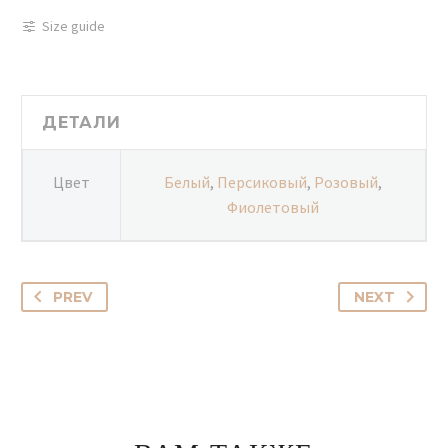
с
Size guide
герберами
-
096
ДЕТАЛИ
Цвет
Белый
,
Персиковый
,
Розовый
,
Фиолетовый
PREV
NEXT