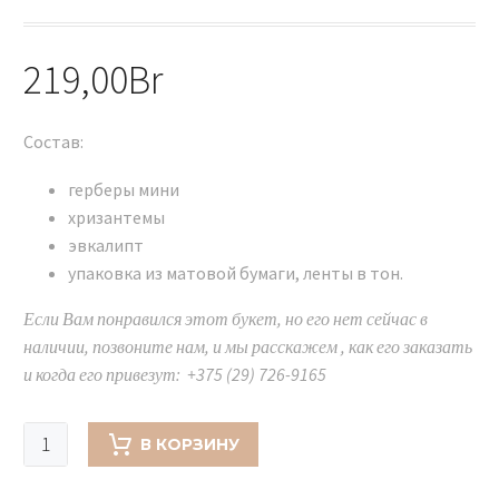
219,00
Br
Состав:
герберы мини
хризантемы
эвкалипт
упаковка из матовой бумаги, ленты в тон.
Если Вам понравился этот букет, но его нет сейчас в
наличии, позвоните нам, и мы расскажем , как его заказать
и когда его привезут: +375 (29) 726-9165
Количество
В КОРЗИНУ
товара
Букет