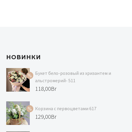
НОВИНКИ
Букет бело-розовый из хризантем и
альстромерий- 511
Первоначальная
118,00
Br
цена
Текущая
составляла
цена:
Корзина с первоцветами 617
129,00Br.
118,00Br.
Первоначальная
129,00
Br
цена
Текущая