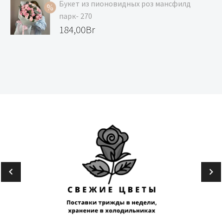
Букет из пионовидных роз мансфилд
168,00Br.
157,00Br.
парк- 270
Первоначальная
184,00
Br
цена
Текущая
составляла
цена:
195,00Br.
184,00Br.