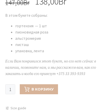
Первоначальная
138,00
Br
Текущая
147,00
Br
цена
цена:
В этом букете собраны:
составляла
138,00Br.
147,00Br.
гортензия — 1 шт
пионовидная роза
альстромерия
писташ
упаковка, лента
Если Вам понравился этот букет, но его нет сейчас в
наличии, позвоните нам, и мы расскажем вам, как его
заказать и когда его привезут +375 33 393-9393
Количество
В КОРЗИНУ
товара
Букет
из
Size guide