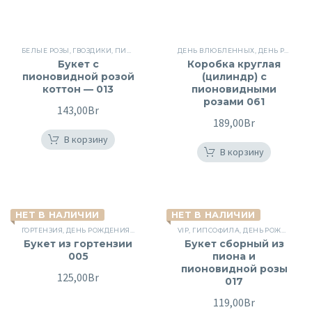
БЕЛЫЕ РОЗЫ
,
ГВОЗДИКИ
,
ПИОНОВИДНЫЕ РОЗЫ
ДЕНЬ ВЛЮБЛЕННЫХ
,
СБОРНЫЕ БУКЕТЫ
,
ДЕНЬ РОЖДЕНИЯ
,
ЦВЕТЫ
Букет c
Коробка круглая
пионовидной розой
(цилиндр) с
коттон — 013
пионовидными
розами 061
143,00
Br
189,00
Br
В корзину
В корзину
НЕТ В НАЛИЧИИ
НЕТ В НАЛИЧИИ
ГОРТЕНЗИЯ
,
ДЕНЬ РОЖДЕНИЯ
,
ПИОНОВИДНЫЕ РОЗЫ
VIP
,
ГИПСОФИЛА
,
ПОВОД
,
ДЕНЬ РОЖДЕНИЯ
,
РОЗЫ
,
СБОРНЫЕ 
,
Букет из гортензии
Букет сборный из
005
пиона и
пионовидной розы
125,00
Br
017
119,00
Br