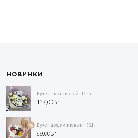
НОВИНКИ
Букет с маттиолой -1115
137,00
Br
Букет дофаминовый - 901
Первоначальная
99,00
Br