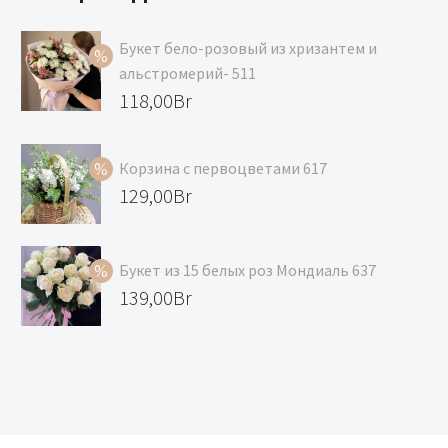
Букет бело-розовый из хризантем и
альстромерий- 511
Первоначальная
118,00
Br
цена
Текущая
составляла
цена:
Корзина с первоцветами 617
129,00Br.
118,00Br.
Первоначальная
129,00
Br
цена
Текущая
составляла
цена:
Букет из 15 белых роз Мондиаль 637
139,00Br.
129,00Br.
Первоначальная
139,00
Br
цена
Текущая
составляла
цена:
147,00Br.
139,00Br.