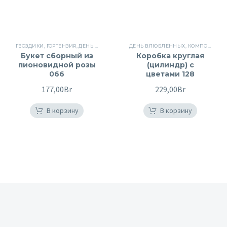
ГВОЗДИКИ
,
ГОРТЕНЗИЯ
,
ДЕНЬ РОЖДЕНИЯ
,
КУСТОВЫЕ РОЗЫ
ДЕНЬ ВЛЮБЛЕННЫХ
,
РОЗОВЫЕ РОЗЫ
,
КОМПОЗИЦИИ В КОРОБКЕ
,
РО
Букет сборный из
Коробка круглая
пионовидной розы
(цилиндр) с
066
цветами 128
177,00
Br
229,00
Br
В корзину
В корзину