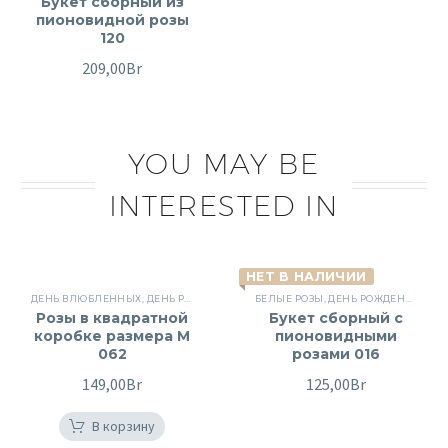
Букет сборный из
пионовидной розы
120
209,00
Br
YOU MAY BE
INTERESTED IN
НЕТ В НАЛИЧИИ
ДЕНЬ ВЛЮБЛЕННЫХ
,
ДЕНЬ РОЖДЕНИЯ
,
КВАДРАТНЫЕ
БЕЛЫЕ РОЗЫ
,
КОМПОЗИЦИИ В КОРОБ
,
ДЕНЬ РОЖДЕНИЯ
,
КУС
Розы в квадратной
Букет сборный с
коробке размера M
пионовидными
062
розами 016
149,00
Br
125,00
Br
В корзину