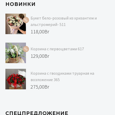
НОВИНКИ
Букет бело-розовый из хризантем и
альстромерий- 511
Первоначальная
118,00
Br
цена
Текущая
составляла
цена:
Корзина с первоцветами 617
129,00Br.
118,00Br.
Первоначальная
129,00
Br
цена
Текущая
составляла
цена:
Корзина с гвоздиками труарная на
139,00Br.
129,00Br.
возложение 365
275,00
Br
СПЕЦПРЕДЛОЖЕНИЕ