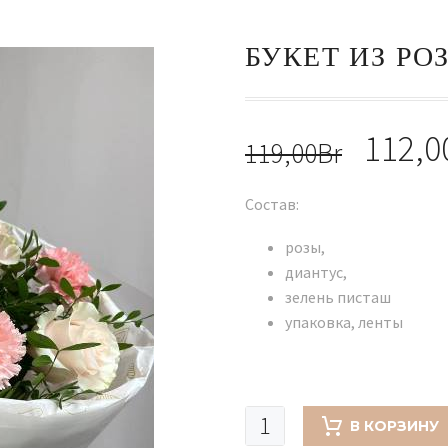
БУКЕТ ИЗ РО
Перв
112,0
119,00
Br
цена
Состав:
сост
119,0
розы,
диантус,
зелень писташ
упаковка, ленты
Количество
В КОРЗИНУ
товара