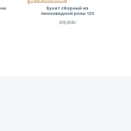
НЕТ В НАЛИЧИИ
ени
Букет сборный из
пионовидной розы 120
209,00
Br