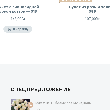
НЕТ В НАЛИЧИИ
укет c пионовидной
Букет из розы и зел
розой коттон — 013
089
143,00
Br
107,00
Br
В корзину
СПЕЦПРЕДЛОЖЕНИЕ
Букет из 15 белых роз Мондиаль
637