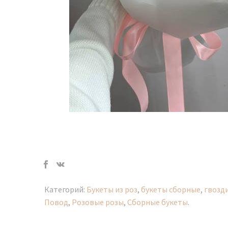
Категорий:
Букеты из роз
,
букеты сборные
,
гвозд
Повод
,
Розовые розы
,
Сборные букеты
.