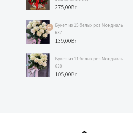
275,00
Br
Букет из 15 белых роз Мондиаль
637
Первоначальная
139,00
Br
цена
Текущая
составляла
цена:
Букет из 11 белых роз Мондиаль
638
147,00Br.
139,00Br.
105,00
Br