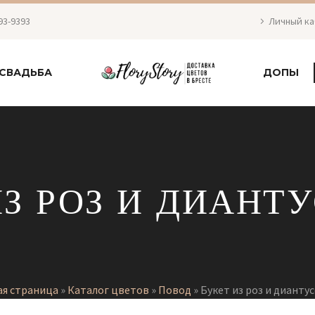
93-9393
Личный к
СВАДЬБА
ДОПЫ
ИЗ РОЗ И ДИАНТУ
ая страница
»
Каталог цветов
»
Повод
»
Букет из роз и диантус