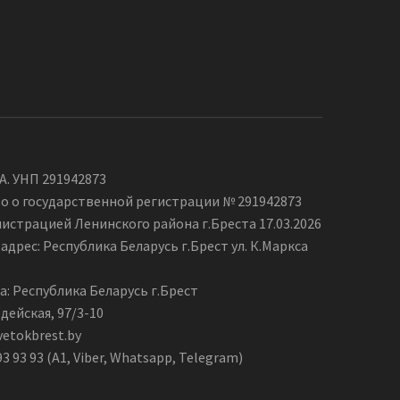
А. УНП 291942873
о о государственной регистрации № 291942873
страцией Ленинского района г.Бреста 17.03.2026
дрес: Республика Беларусь г.Брест ул. К.Маркса
а: Республика Беларусь г.Брест
дейская, 97/3-10
vetokbrest.by
93 93 93 (А1, Viber, Whatsapp, Telegram)