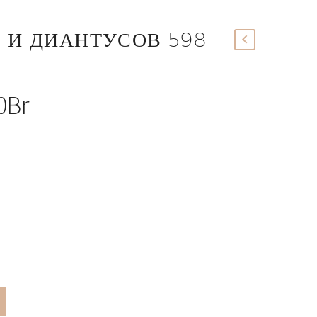
З И ДИАНТУСОВ 598
оначальная
0
Br
Текущая
цена:
авляла
112,00Br.
0Br.