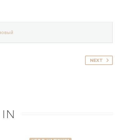
зовый
NEXT
 IN