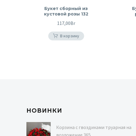
Букет сборный из
Б
кустовой розы 132
117,00
Br
В корзину
НОВИНКИ
Корзина с гвоздиками труарная на
возложение 365