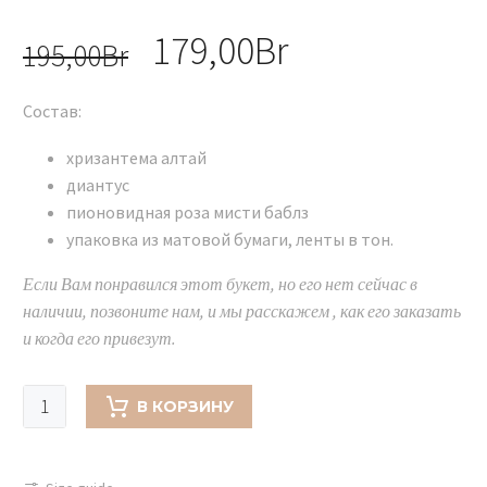
Первоначальная
179,00
Br
Текущая
195,00
Br
цена
цена:
Состав:
составляла
179,00Br.
195,00Br.
хризантема алтай
диантус
пионовидная роза мисти баблз
упаковка из матовой бумаги, ленты в тон.
Если Вам понравился этот букет, но его нет сейчас в
наличии, позвоните нам, и мы расскажем , как его заказать
и когда его привезут.
Количество
В КОРЗИНУ
товара
Букет
сиреневый