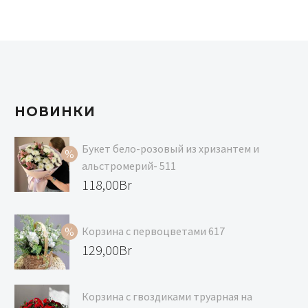
НОВИНКИ
Букет бело-розовый из хризантем и
альстромерий- 511
Первоначальная
118,00
Br
цена
Текущая
составляла
цена:
Корзина с первоцветами 617
129,00Br.
118,00Br.
Первоначальная
129,00
Br
цена
Текущая
составляла
цена:
Корзина с гвоздиками труарная на