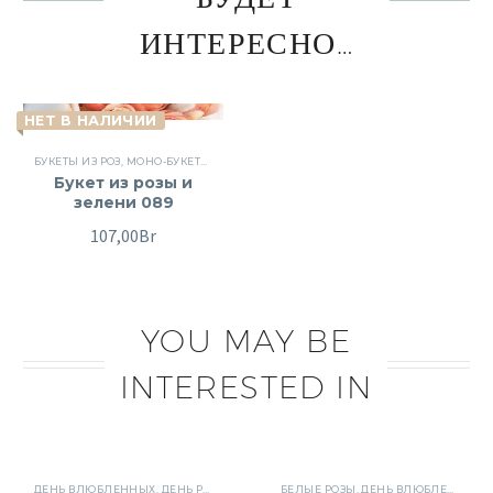
ИНТЕРЕСНО…
НЕТ В НАЛИЧИИ
БУКЕТЫ ИЗ РОЗ
,
МОНО-БУКЕТЫ
,
ПОВОД
,
РОЗЫ
,
СБОРНЫЕ БУКЕТЫ
,
ЦВЕТЫ
Букет из розы и
зелени 089
107,00
Br
YOU MAY BE
INTERESTED IN
ДЕНЬ ВЛЮБЛЕННЫХ
,
ДЕНЬ РОЖДЕНИЯ
,
КОРЗИНЫ
БЕЛЫЕ РОЗЫ
,
КОРЗИНЫ
,
ДЕНЬ ВЛЮБЛЕННЫХ
,
КОРЗИНЫ С ЦВЕ
,