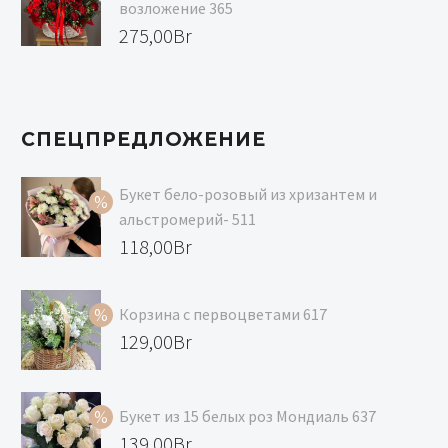
139,00Br.
129,00Br.
возложение 365
275,00
Br
СПЕЦПРЕДЛОЖЕНИЕ
Букет бело-розовый из хризантем и
альстромерий- 511
Первоначальная
118,00
Br
цена
Текущая
составляла
цена:
Корзина с первоцветами 617
129,00Br.
118,00Br.
Первоначальная
129,00
Br
цена
Текущая
составляла
цена:
Букет из 15 белых роз Мондиаль 637
139,00Br.
129,00Br.
Первоначальная
139,00
Br