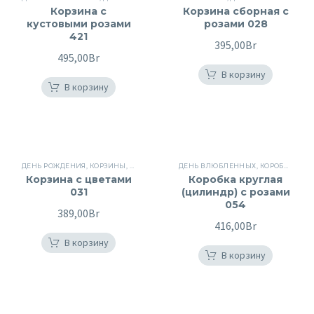
Корзина с
Корзина сборная с
кустовыми розами
розами 028
421
395,00
Br
495,00
Br
В корзину
В корзину
ДЕНЬ РОЖДЕНИЯ
,
КОРЗИНЫ
,
КОРЗИНЫ
,
КОРЗИНЫ С ЦВЕТАМИ
ДЕНЬ ВЛЮБЛЕННЫХ
,
НА СВАДЬБУ
,
КОРОБКИ С РОЗАМИ
,
ПИ
Корзина с цветами
Коробка круглая
031
(цилиндр) с розами
054
389,00
Br
416,00
Br
В корзину
В корзину