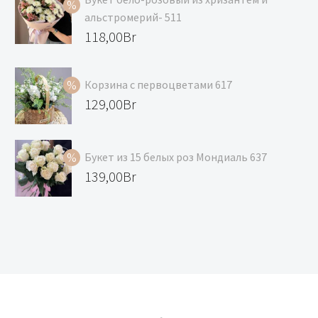
альстромерий- 511
Первоначальная
118,00
Br
цена
Текущая
составляла
цена:
Корзина с первоцветами 617
129,00Br.
118,00Br.
Первоначальная
129,00
Br
цена
Текущая
составляла
цена:
Букет из 15 белых роз Мондиаль 637
139,00Br.
129,00Br.
Первоначальная
139,00
Br
цена
Текущая
составляла
цена:
147,00Br.
139,00Br.