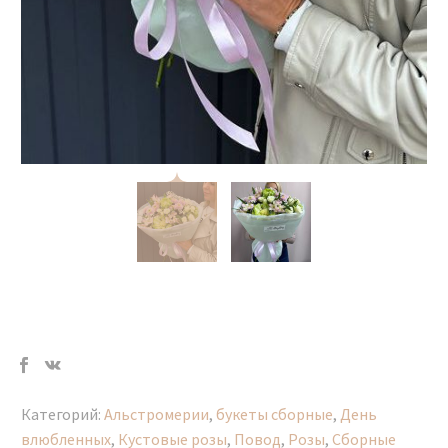
Категорий:
Альстромерии
,
букеты сборные
,
День
влюбленных
,
Кустовые розы
,
Повод
,
Розы
,
Сборные