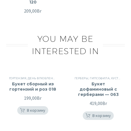
120
209,00
Br
YOU MAY BE
INTERESTED IN
ГОРТЕНЗИЯ
,
ДЕНЬ ВЛЮБЛЕННЫХ
,
КУСТОВЫЕ РОЗЫ
ГЕРБЕРЫ
,
ПОВОД
,
ГИПСОФИЛА
,
РОЗЫ
,
,
СБОРНЫЕ БУ
КУСТОВЫЕ РОЗЫ
Букет сборный из
Букет
гортензий и роз 018
дофаминовый с
герберами — 063
199,00
Br
419,00
Br
В корзину
В корзину