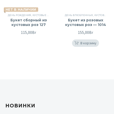
НЕТ В НАЛИЧИИ
ДЕНЬ РОЖДЕНИЯ
,
КУСТОВЫЕ РОЗЫ
,
РОЗЫ
,
ЦВЕТЫ
ДЕНЬ ВЛЮБЛЕННЫХ
,
ЦВЕТЫ ДЛЯ ЖЕНЩИН
,
КУСТОВЫЕ РОЗЫ
Букет сборный из
Букет из розовых
кустовых роз 127
кустовых роз — 1014
115,00
Br
155,00
Br
В корзину
НОВИНКИ