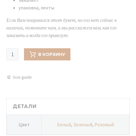
упаковка, ленты
Если Вам понравился этот букет, но его нет сейчас в
наличии, позвоните нам, и мы расскажем вам, как его
заказать и когда его привезут.
Количество
В КОРЗИНУ
товара
Букет
в
Size guide
розово-
зеленой
гамме-
1038
ДЕТАЛИ
Цвет
Белый
,
Зеленый
,
Розовый