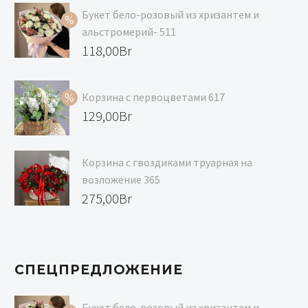
Букет бело-розовый из хризантем и
альстромерий- 511
Первоначальная
118,00
Br
цена
Текущая
составляла
цена:
Корзина с первоцветами 617
129,00Br.
118,00Br.
Первоначальная
129,00
Br
цена
Текущая
составляла
цена:
Корзина с гвоздиками труарная на
139,00Br.
129,00Br.
возложение 365
275,00
Br
СПЕЦПРЕДЛОЖЕНИЕ
Букет бело-розовый из хризантем и